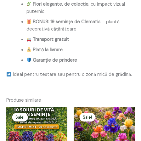
Flori elegante, de colecție
, cu impact vizual
puternic
BONUS: 19 semințe de Clematis
– plantă
decorativă cățărătoare
Transport gratuit
Plată la livrare
Garanție de prindere
Ideal pentru testare sau pentru o zonă mică de grădină.
Produse similare
Prețul
Prețul
Prețul
Prețul
inițial
curent
inițial
curent
Sale!
Sale!
Sale!
Sale!
a
este:
a
este:
fost:
99,00 lei.
fost:
249,00 lei.
190,00 lei.
297,00 lei.