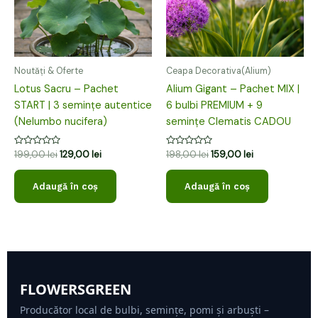
Noutăți & Oferte
Ceapa Decorativa(Alium)
Lotus Sacru – Pachet
Alium Gigant – Pachet MIX |
START | 3 semințe autentice
6 bulbi PREMIUM + 9
(Nelumbo nucifera)
semințe Clematis CADOU
Evaluat
Evaluat
199,00
lei
129,00
lei
198,00
lei
159,00
lei
la
la
0
0
din
din
Adaugă în coș
Adaugă în coș
5
5
FLOWERSGREEN
Producător local de bulbi, semințe, pomi și arbuști –