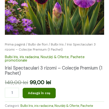
Prima pagină
/
Bulbi de flori
/
Bulbi Iris
/ Irisi Spectaculari 3
rizomi – Colecție Premium (1 Pachet)
Bulbi Iris
,
iris radacina
,
Noutăți & Oferte
,
Pachete
promotionale
Irisi Spectaculari 3 rizomi – Colecție Premium (1
Pachet)
149,00
lei
99,00
lei
Adaugă în coș
Categorii:
Bulbi Iris
,
iris radacina
,
Noutăți & Oferte
,
Pachete