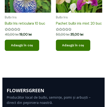
Bulbi Iris
Bulbi Iris
Bulbi Iris reticulara 10 buc
Pachet bulbi iris mixt 20 buc
Evaluat
Evaluat
40,00
lei
19,00
lei
50,00
lei
35,00
lei
la
la
0
0
din
din
Adaugă în coș
Adaugă în coș
5
5
FLOWERSGREEN
Producător local de bulbi, semințe, pomi și arbuști –
direct din pepiniera noastră.