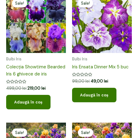
inițial
curent
inițial
curent
Sale!
Sale!
a
este:
a
este:
fost:
219,00 lei.
fost:
49,00 lei.
499,00 lei.
99,00 lei.
Bulbi Iris
Bulbi Iris
Colecția Showtime Bearded
Iris Ensata Dinner Mix 5 buc
Iris 6 ghivece de iris
Evaluat
99,00
lei
49,00
lei
la
Evaluat
499,00
lei
219,00
lei
0
la
din
Adaugă în coș
0
5
din
Adaugă în coș
5
Prețul
Prețul
Prețul
Prețul
inițial
curent
inițial
curent
Sale!
Sale!
a
este:
a
este: