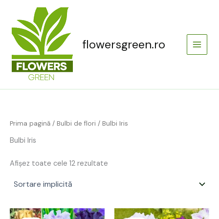
Skip
Main
to
Menu
content
flowersgreen.ro
Prima pagină
/
Bulbi de flori
/ Bulbi Iris
Bulbi Iris
Afișez toate cele 12 rezultate
Prețul
Prețul
Prețul
Prețul