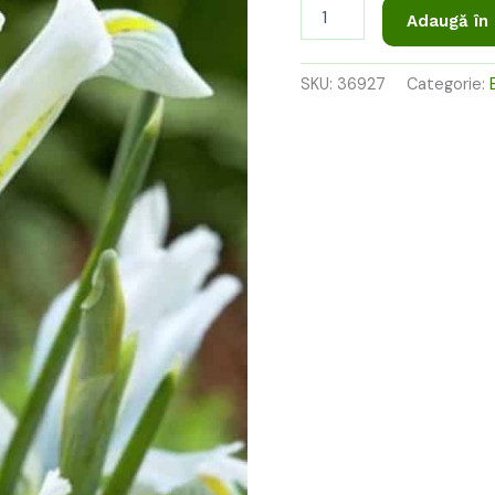
40,00 l
Adaugă în
SKU:
36927
Categorie: