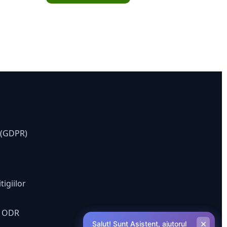
e (GDPR)
tigiilor
ă ODR
×
Salut! Sunt Asistent, ajutorul