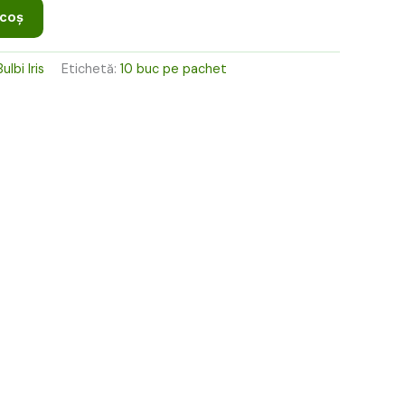
ei.
 coș
Bulbi Iris
Etichetă:
10 buc pe pachet