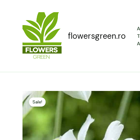
Skip
to
content
A
flowersgreen.ro
T
A
Sale!