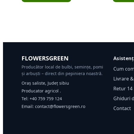
FLOWERSGREEN
Asisten
Producător local de bulbi, semințe, pomi
Cum co
și arbuști – direct din pepiniera noastră.
Livrare &
Oraș saliste, Județ sibiu
Retur 14 
Producator agricol .
Ghiduri 
Tel:
+40 759 759 124
Email:
contact@flowersgreen.ro
Contact