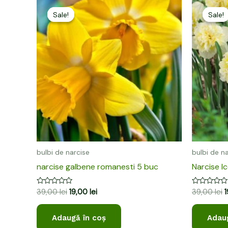
Prețul
Prețul
P
inițial
curent
i
Sale!
Sale!
Sale!
Sale!
a
este:
a
fost:
19,00 lei.
f
39,00 lei.
3
bulbi de narcise
bulbi de n
narcise galbene romanesti 5 buc
Narcise I
Evaluat
Evaluat
39,00
lei
19,00
lei
39,00
lei
la
la
0
0
din
din
Adaugă în coș
Adaug
5
5