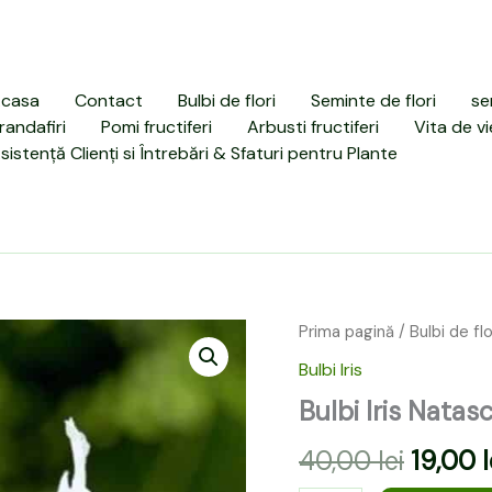
casa
Contact
Bulbi de flori
Seminte de flori
se
randafiri
Pomi fructiferi
Arbusti fructiferi
Vita de vi
sistență Clienți si Întrebări & Sfaturi pentru Plante
Cantitate
Prima pagină
/
Bulbi de flo
Prețul
Bulbi
Bulbi Iris
Iris
inițial
Natascha
Bulbi Iris Natas
a
Reticulata
10
40,00
lei
19,00
l
fost:
buc