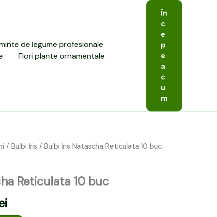
În
c
e
minte de legume profesionale
p
e
Flori plante ornamentale
e
a
c
u
m
ri
/
Bulbi Iris
/ Bulbi Iris Natascha Reticulata 10 buc
Prețul
curent
cha Reticulata 10 buc
este:
ei
19,00 lei.