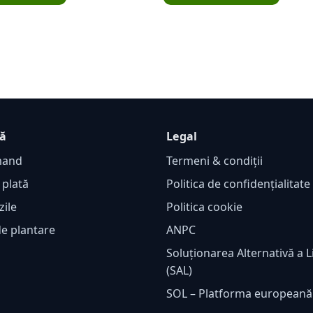
ță
Legal
mand
Termeni & condiții
 plată
Politica de confidențialitat
zile
Politica cookie
de plantare
ANPC
Soluționarea Alternativă a Li
(SAL)
SOL – Platforma european