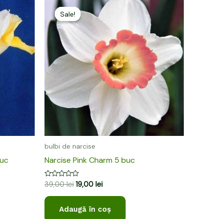
Prețul
Prețul
inițial
curent
Sale!
Sale!
a
este:
fost:
19,00 lei.
39,00 lei.
bulbi de narcise
buc
Narcise Pink Charm 5 buc
Evaluat
39,00
lei
19,00
lei
la
0
din
Adaugă în coș
5