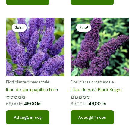
Prețul
Prețul
Prețul
Prețul
inițial
curent
inițial
curent
Sale!
Sale!
Sale!
Sale!
a
este:
a
este:
fost:
49,00 lei.
fost:
49,00 lei.
69,00 lei.
69,00 lei.
Flori plante ornamentale
Flori plante ornamentale
liliac de vara papillon bleu
Liliac de vară Black Knight
Evaluat
Evaluat
69,00
lei
49,00
lei
69,00
lei
49,00
lei
la
la
0
0
din
din
Adaugă în coș
Adaugă în coș
5
5