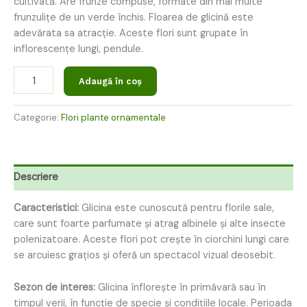
cultivată. Are frunze compuse, formate din mai multe
frunzulițe de un verde închis. Floarea de glicină este
adevărata sa atracție. Aceste flori sunt grupate în
inflorescențe lungi, pendule.
Adaugă în coș
Categorie:
Flori plante ornamentale
Descriere
Caracteristici:
Glicina este cunoscută pentru florile sale,
care sunt foarte parfumate și atrag albinele și alte insecte
polenizatoare. Aceste flori pot crește în ciorchini lungi care
se arcuiesc grațios și oferă un spectacol vizual deosebit.
Sezon de interes:
Glicina înflorește în primăvară sau în
timpul verii, în funcție de specie și condițiile locale. Perioada