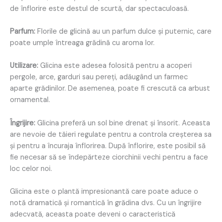
de înflorire este destul de scurtă, dar spectaculoasă.
Parfum:
Florile de glicină au un parfum dulce și puternic, care
poate umple întreaga grădină cu aroma lor.
Utilizare:
Glicina este adesea folosită pentru a acoperi
pergole, arce, garduri sau pereți, adăugând un farmec
aparte grădinilor. De asemenea, poate fi crescută ca arbust
ornamental.
Îngrijire:
Glicina preferă un sol bine drenat și însorit. Aceasta
are nevoie de tăieri regulate pentru a controla creșterea sa
și pentru a încuraja înflorirea. După înflorire, este posibil să
fie necesar să se îndepărteze ciorchinii vechi pentru a face
loc celor noi.
Glicina este o plantă impresionantă care poate aduce o
notă dramatică și romantică în grădina dvs. Cu un îngrijire
adecvată, aceasta poate deveni o caracteristică