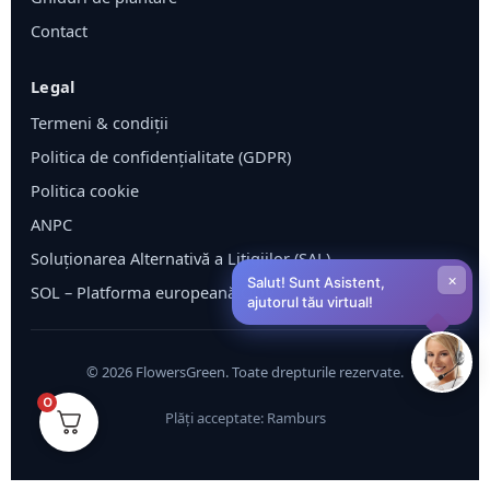
Contact
Legal
Termeni & condiții
Politica de confidențialitate (GDPR)
Politica cookie
ANPC
Soluționarea Alternativă a Litigiilor (SAL)
×
Salut! Sunt Asistent,
SOL – Platforma europeană ODR
ajutorul tău virtual!
©
2026
FlowersGreen. Toate drepturile rezervate.
0
Plăți acceptate: Ramburs