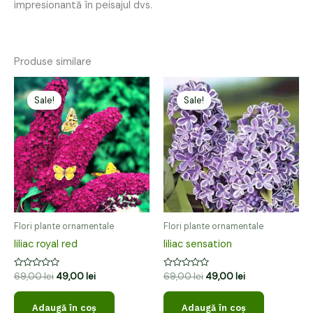
impresionantă în peisajul dvs.
Produse similare
Prețul
Prețul
Prețul
Prețul
inițial
curent
inițial
curent
Sale!
Sale!
Sale!
Sale!
a
este:
a
este:
fost:
49,00 lei.
fost:
49,00 lei.
69,00 lei.
69,00 lei.
Flori plante ornamentale
Flori plante ornamentale
liliac royal red
liliac sensation
Evaluat
Evaluat
69,00
lei
49,00
lei
69,00
lei
49,00
lei
la
la
0
0
din
din
Adaugă în coș
Adaugă în coș
5
5