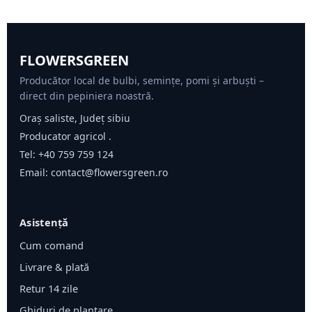
FLOWERSGREEN
Producător local de bulbi, semințe, pomi și arbuști –
direct din pepiniera noastră.
Oraș saliste, Județ sibiu
Producator agricol .
Tel:
+40 759 759 124
Email:
contact@flowersgreen.ro
Asistență
Cum comand
Livrare & plată
Retur 14 zile
Ghiduri de plantare