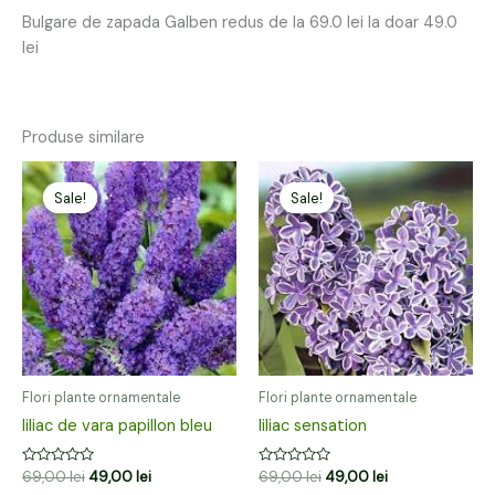
Bulgare de zapada Galben redus de la 69.0 lei la doar 49.0
lei
Produse similare
Prețul
Prețul
Prețul
Prețul
inițial
curent
inițial
curent
Sale!
Sale!
Sale!
Sale!
a
este:
a
este:
fost:
49,00 lei.
fost:
49,00 lei.
69,00 lei.
69,00 lei.
Flori plante ornamentale
Flori plante ornamentale
liliac de vara papillon bleu
liliac sensation
Evaluat
Evaluat
69,00
lei
49,00
lei
69,00
lei
49,00
lei
la
la