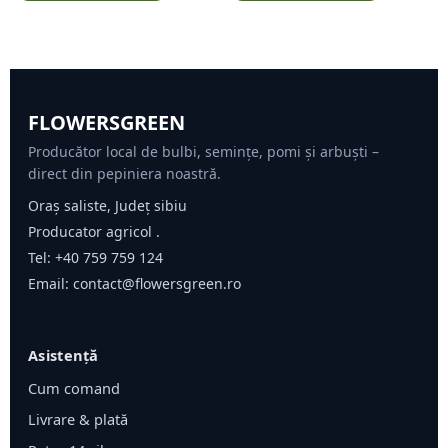
FLOWERSGREEN
Producător local de bulbi, semințe, pomi și arbuști –
direct din pepiniera noastră.
Oraș saliste, Județ sibiu
Producator agricol .
Tel:
+40 759 759 124
Email:
contact@flowersgreen.ro
Asistență
Cum comand
Livrare & plată