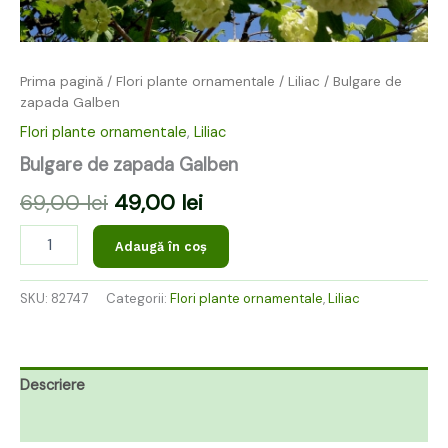
Prima pagină
/
Flori plante ornamentale
/
Liliac
/ Bulgare de
zapada Galben
Flori plante ornamentale
,
Liliac
Bulgare de zapada Galben
69,00
lei
49,00
lei
Adaugă în coș
SKU:
82747
Categorii:
Flori plante ornamentale
,
Liliac
Descriere
Recenzii (0)