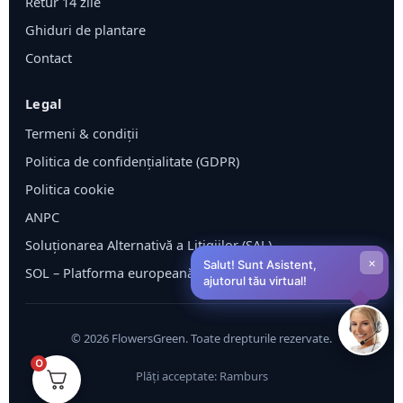
Retur 14 zile
Ghiduri de plantare
Contact
Legal
Termeni & condiții
Politica de confidențialitate (GDPR)
Politica cookie
ANPC
Soluționarea Alternativă a Litigiilor (SAL)
×
Salut! Sunt Asistent,
SOL – Platforma europeană ODR
ajutorul tău virtual!
©
2026
FlowersGreen. Toate drepturile rezervate.
0
Plăți acceptate: Ramburs