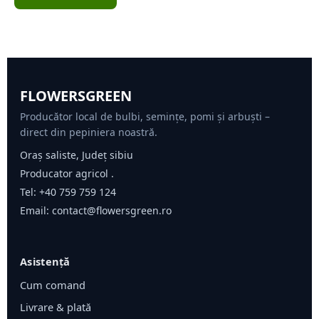
FLOWERSGREEN
Producător local de bulbi, semințe, pomi și arbuști –
direct din pepiniera noastră.
Oraș saliste, Județ sibiu
Producator agricol .
Tel:
+40 759 759 124
Email:
contact@flowersgreen.ro
Asistență
Cum comand
Livrare & plată