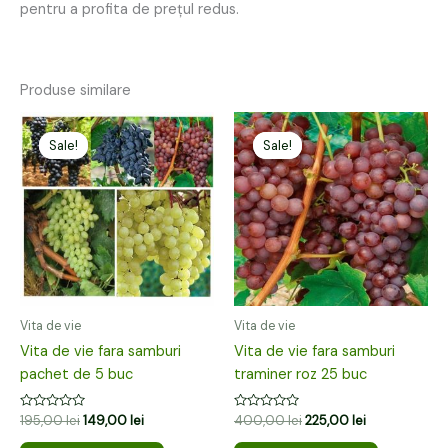
pentru a profita de prețul redus.
Produse similare
Prețul
Prețul
Prețul
Prețul
inițial
curent
inițial
curent
Sale!
Sale!
Sale!
Sale!
a
este:
a
este:
fost:
149,00 lei.
fost:
225,00 lei.
195,00 lei.
400,00 lei.
Vita de vie
Vita de vie
Vita de vie fara samburi
Vita de vie fara samburi
pachet de 5 buc
traminer roz 25 buc
Evaluat
Evaluat
195,00
lei
149,00
lei
400,00
lei
225,00
lei
la
la
0
0