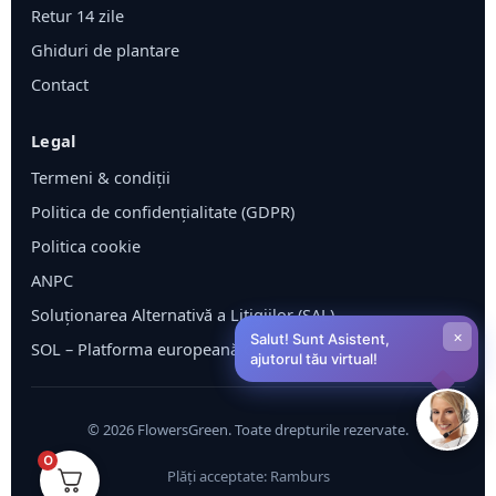
Retur 14 zile
Ghiduri de plantare
Contact
Legal
Termeni & condiții
Politica de confidențialitate (GDPR)
Politica cookie
ANPC
Soluționarea Alternativă a Litigiilor (SAL)
×
Salut! Sunt Asistent,
SOL – Platforma europeană ODR
ajutorul tău virtual!
©
2026
FlowersGreen. Toate drepturile rezervate.
0
Plăți acceptate: Ramburs