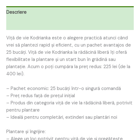
Descriere
Recenzii (0)
Viță de vie Kodrianka este o alegere practică atunci când
vrei să plantezi rapid și eficient, cu un pachet avantajos de
25 bucăți. Viță de vie Kodrianka la rădăcină liberă îți oferă
flexibilitate la plantare și un start bun în grădină sau
plantație. Acum o poți cumpăra la preț redus: 225 lei (de la
400 lei).
– Pachet economic: 25 bucăți într-o singură comandă
– Preț redus față de prețul inițial
– Produs din categoria viță de vie la rădăcină liberă, potrivit
pentru plantare
– Ideală pentru completări, extinderi sau plantări noi
Plantare și îngrijire:
– Alege un loc potrivit pentru viță de vie și pregătește