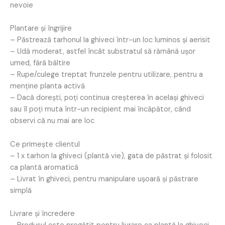
nevoie
Plantare și îngrijire
– Păstrează tarhonul la ghiveci într-un loc luminos și aerisit
– Udă moderat, astfel încât substratul să rămână ușor
umed, fără băltire
– Rupe/culege treptat frunzele pentru utilizare, pentru a
menține planta activă
– Dacă dorești, poți continua creșterea în același ghiveci
sau îl poți muta într-un recipient mai încăpător, când
observi că nu mai are loc
Ce primește clientul
– 1 x tarhon la ghiveci (plantă vie), gata de păstrat și folosit
ca plantă aromatică
– Livrat în ghiveci, pentru manipulare ușoară și păstrare
simplă
Livrare și încredere