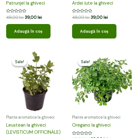
Patrunjel la ghiveci
Ardei iute la ghiveci
Evaluat
Evaluat
49,00
lei
39,00
lei
49,00
lei
39,00
lei
la
la
0
0
din
din
Adaugă în coș
Adaugă în coș
5
5
Prețul
Prețul
Prețul
Prețul
inițial
curent
inițial
curent
Sale!
Sale!
Sale!
Sale!
a
este:
a
este:
fost:
39,00 lei.
fost:
39,00 lei.
49,00 lei.
49,00 lei.
Plante aromatice la ghiveci
Plante aromatice la ghiveci
Leustean la ghiveci
Oregano la ghiveci
(LEVISTICUM OFFICINALE)