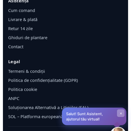
Asistență
Cum comand
Livrare & plată
Retur 14 zile
Ghiduri de plantare
Contact
Legal
Termeni & condiții
Politica de confidențialitate (GDPR)
Politica cookie
ANPC
Soluționarea Alternativă a Litigiilor (SAL)
×
Salut! Sunt Asistent,
SOL – Platforma europeană ODR
ajutorul tău virtual!