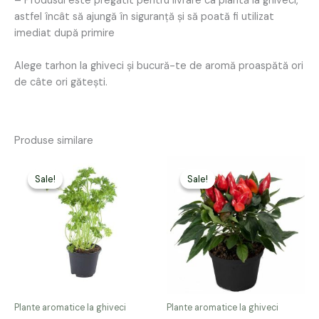
– Produsul este pregătit pentru livrare ca plantă la ghiveci,
astfel încât să ajungă în siguranță și să poată fi utilizat
imediat după primire
Alege tarhon la ghiveci și bucură-te de aromă proaspătă ori
de câte ori gătești.
Produse similare
Prețul
Prețul
Prețul
Prețul
inițial
curent
inițial
curent
Sale!
Sale!
Sale!
Sale!
a
este:
a
este:
fost:
39,00 lei.
fost:
39,00 lei.
49,00 lei.
49,00 lei.
Plante aromatice la ghiveci
Plante aromatice la ghiveci