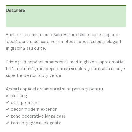
Descriere
Recenzii (0)
Pachetul premium cu 5 Salix Hakuro Nishiki este alegerea
ideală pentru cei care vor un efect spectaculos și elegant
în grădină sau curte.
Primești 5 copăcei ornamentali mari la ghiveci, aproximativ
1–1,2 metri înălțime, deja formați și colorați natural în nuanțe
superbe de roz, alb și verde.
Acești copăcei ornamentali sunt perfecți pentru:
✔ alei lungi
✔ curți premium
✔ decor modern exterior
✔ zone decorative lângă casă
✔ terase și grădini elegante