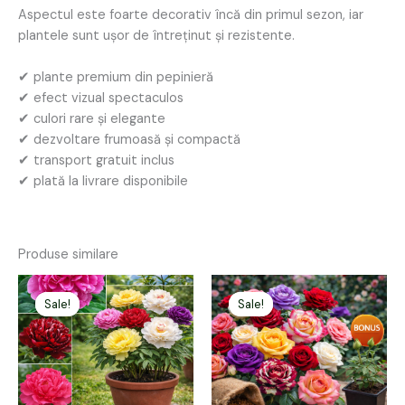
Aspectul este foarte decorativ încă din primul sezon, iar
plantele sunt ușor de întreținut și rezistente.
✔ plante premium din pepinieră
✔ efect vizual spectaculos
✔ culori rare și elegante
✔ dezvoltare frumoasă și compactă
✔ transport gratuit inclus
✔ plată la livrare disponibile
Produse similare
Prețul
Prețul
Prețul
Prețul
inițial
curent
inițial
curent
Sale!
Sale!
Sale!
Sale!
a
este:
a
este:
fost:
179,00 lei.
fost:
179,00 lei.
300,00 lei.
198,00 lei.