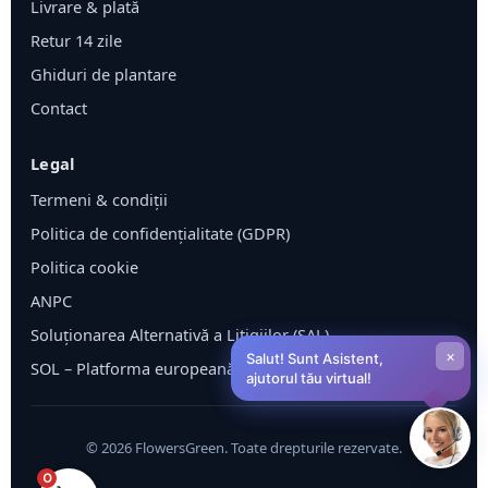
Livrare & plată
Retur 14 zile
Ghiduri de plantare
Contact
Legal
Termeni & condiții
Politica de confidențialitate (GDPR)
Politica cookie
ANPC
Soluționarea Alternativă a Litigiilor (SAL)
×
Salut! Sunt Asistent,
SOL – Platforma europeană ODR
ajutorul tău virtual!
©
2026
FlowersGreen. Toate drepturile rezervate.
0