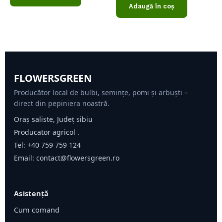
din
Adaugă în coș
5
FLOWERSGREEN
Producător local de bulbi, semințe, pomi și arbuști –
direct din pepiniera noastră.
Oraș saliste, Județ sibiu
Producator agricol .
Tel:
+40 759 759 124
Email:
contact@flowersgreen.ro
Asistență
Cum comand