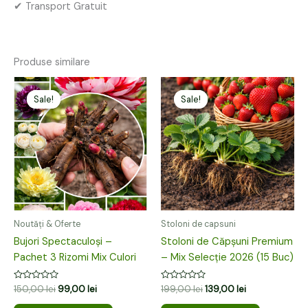
✔ Transport Gratuit
Produse similare
Prețul
Prețul
Prețul
Prețul
inițial
curent
inițial
curent
Sale!
Sale!
Sale!
Sale!
a
este:
a
este:
fost:
99,00 lei.
fost:
139,00 lei.
150,00 lei.
199,00 lei.
Noutăți & Oferte
Stoloni de capsuni
Bujori Spectaculoși –
Stoloni de Căpșuni Premium
Pachet 3 Rizomi Mix Culori
– Mix Selecție 2026 (15 Buc)
Evaluat
Evaluat
150,00
lei
99,00
lei
199,00
lei
139,00
lei
la
la
0
0