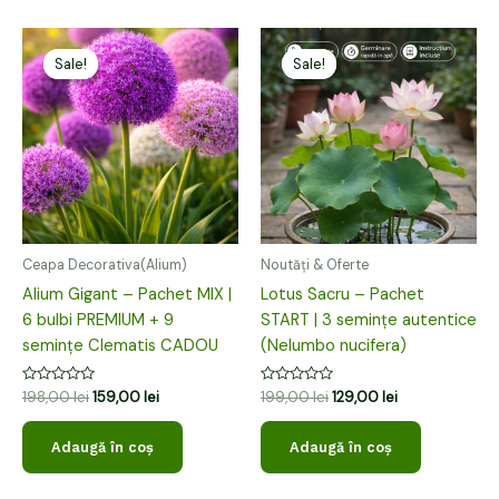
Prețul
Prețul
Prețul
Prețul
inițial
curent
inițial
curent
Sale!
Sale!
Sale!
Sale!
a
este:
a
este:
fost:
159,00 lei.
fost:
129,00 lei.
198,00 lei.
199,00 lei.
Ceapa Decorativa(Alium)
Noutăți & Oferte
Alium Gigant – Pachet MIX |
Lotus Sacru – Pachet
6 bulbi PREMIUM + 9
START | 3 semințe autentice
semințe Clematis CADOU
(Nelumbo nucifera)
Evaluat
Evaluat
198,00
lei
159,00
lei
199,00
lei
129,00
lei
la
la
0
0
din
din
Adaugă în coș
Adaugă în coș
5
5