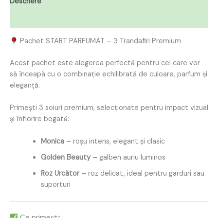
Descriere
Recenzii (0)
Pachet START PARFUMAT – 3 Trandafiri Premium
Acest pachet este alegerea perfectă pentru cei care vor
să înceapă cu o combinație echilibrată de culoare, parfum și
eleganță.
Primești 3 soiuri premium, selecționate pentru impact vizual
și înflorire bogată:
Monica
– roșu intens, elegant și clasic
Golden Beauty
– galben auriu luminos
Roz Urcător
– roz delicat, ideal pentru garduri sau
suporturi
Ce primești: