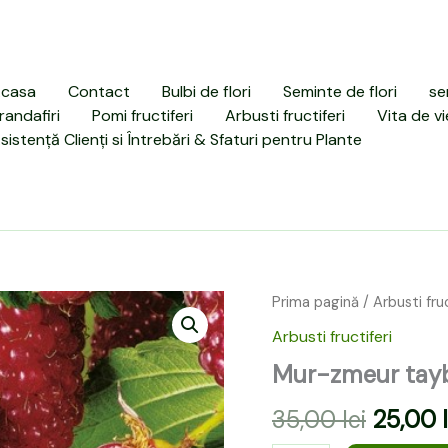
casa
Contact
Bulbi de flori
Seminte de flori
se
randafiri
Pomi fructiferi
Arbusti fructiferi
Vita de vi
sistență Clienți si Întrebări & Sfaturi pentru Plante
Cantitate
Prima pagină
/
Arbusti fruc
Prețul
Mur-
Arbusti fructiferi
zmeur
inițial
tayberry
Mur-zmeur tayb
a
(mare,
pe
35,00
lei
25,00
fost:
rod)