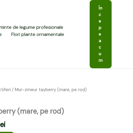
În
c
e
minte de legume profesionale
p
e
Flori plante ornamentale
e
a
c
u
m
tiferi
/ Mur-zmeur tayberry (mare, pe rod)
Prețul
curent
erry (mare, pe rod)
este:
lei
25,00 lei.