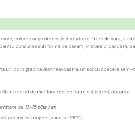
e-mare,
culoare negru intens
la maturitate. Fructele sunt, sucu
pentru consumul sub formă de desert, în stare proaspătă, dar
ta un loc in gradina dumneavoastra, un soi cu coacere semi-tim
ilizate soiuri de mur fara tepi de catre cultivatori, datorita:
antitate de
13-15 t/ha / an
boli precum si la inghet pana la
-28°C