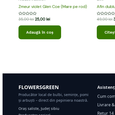
Zmeur violet Glen Coe (Mare pe rod)
Afin dubl
Evaluat
Evaluat
35,00
lei
25,00
lei
49,00
lei
la
la
0
0
din
din
Adaugă în coș
Citeș
5
5
FLOWERSGREEN
Asisten
Producător local de bulbi, semințe, pomi
Cum co
și arbuști – direct din pepiniera noastră.
Livrare &
Oraș saliste, Județ sibiu
Retur 14 