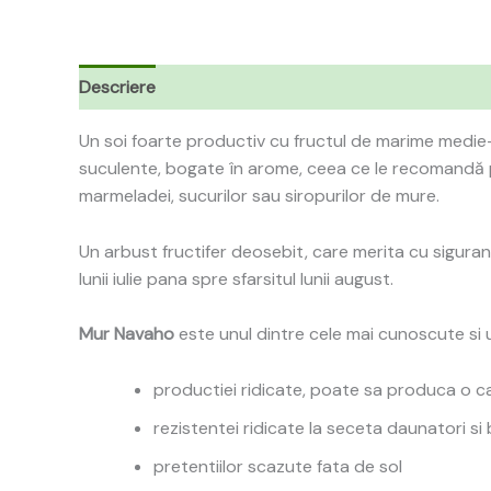
Descriere
Recenzii (0)
Un soi foarte productiv cu fructul de marime medi
suculente, bogate în arome, ceea ce le recomandă 
marmeladei, sucurilor sau siropurilor de mure.
Un arbust fructifer deosebit, care merita cu siguran
lunii iulie pana spre sfarsitul lunii august.
Mur Navaho
este unul dintre cele mai cunoscute si ut
productiei ridicate, poate sa produca o c
rezistentei ridicate la seceta daunatori si 
pretentiilor scazute fata de sol