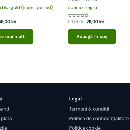
u blu-gold (mare , pe rod)
coacaz negru
Evaluat
39,00
lei
59,00
lei
29,00
lei
la
0
din
te mai mult
Adaugă în coș
5
ță
Legal
mand
Termeni & condiții
 plată
Politica de confidențialitat
zile
Politica cookie