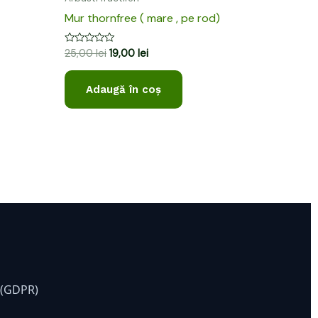
Mur thornfree ( mare , pe rod)
Evaluat
25,00
lei
19,00
lei
la
0
din
Adaugă în coș
5
e (GDPR)