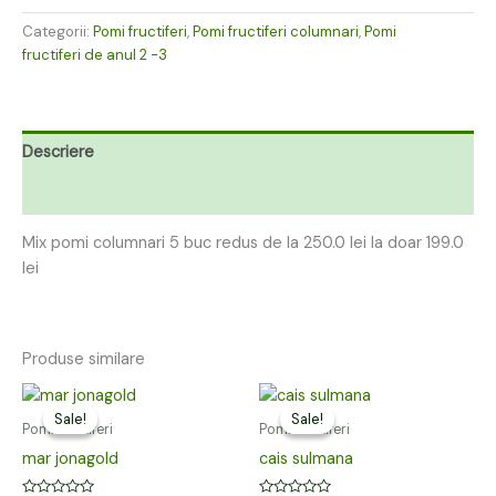
Categorii:
Pomi fructiferi
,
Pomi fructiferi columnari
,
Pomi
fructiferi de anul 2 -3
Descriere
Recenzii (0)
Mix pomi columnari 5 buc redus de la 250.0 lei la doar 199.0
lei
Produse similare
Prețul
Prețul
Prețul
Prețul
inițial
curent
inițial
curent
Sale!
Sale!
Sale!
Sale!
a
este:
a
este:
Pomi fructiferi
Pomi fructiferi
fost:
39,00 lei.
fost:
39,00 lei.
mar jonagold
cais sulmana
59,00 lei.
59,00 lei.