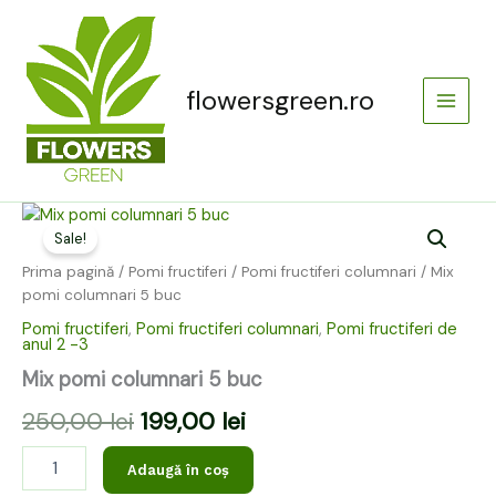
Skip
Main
to
Menu
content
flowersgreen.ro
Cantitate
Prețul
Prețul
Mix
Sale!
inițial
curent
pomi
Prima pagină
/
Pomi fructiferi
/
Pomi fructiferi columnari
/ Mix
columnari
a
este:
pomi columnari 5 buc
5
buc
Pomi fructiferi
,
Pomi fructiferi columnari
,
Pomi fructiferi de
fost:
199,00 lei.
anul 2 -3
250,00 lei.
Mix pomi columnari 5 buc
250,00
lei
199,00
lei
Adaugă în coș