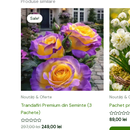
Produse similare
Prețul
Prețul
inițial
curent
Sale!
Sale!
a
este:
fost:
249,00 lei.
297,00 lei.
Noutăți & Oferte
Noutăți & 
Trandafiri Premium din Seminte (3
Pachet pr
Pachete)
Evaluat
89,00
lei
la
Evaluat
297,00
lei
249,00
lei
0
la