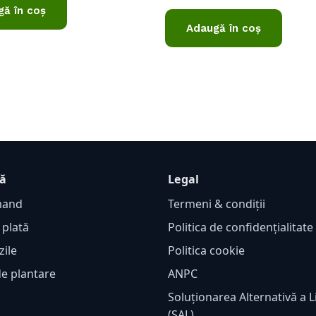
0
ă în coș
din
Adaugă în coș
5
ță
Legal
mand
Termeni & condiții
 plată
Politica de confidențialitat
zile
Politica cookie
de plantare
ANPC
Soluționarea Alternativă a Li
(SAL)