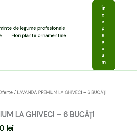
În
c
e
minte de legume profesionale
p
e
Flori plante ornamentale
e
a
c
u
m
Oferte
/ LAVANDĂ PREMIUM LA GHIVECI – 6 BUCĂȚI
l
Prețul
curent
UM LA GHIVECI – 6 BUCĂȚI
este:
00
lei
199,00 lei.