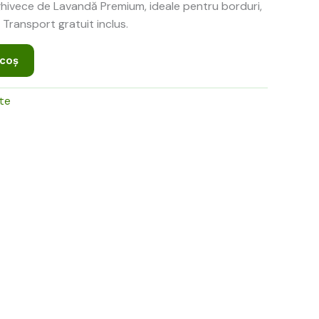
0 lei.
hivece de Lavandă Premium, ideale pentru borduri,
. Transport gratuit inclus.
 coș
rte