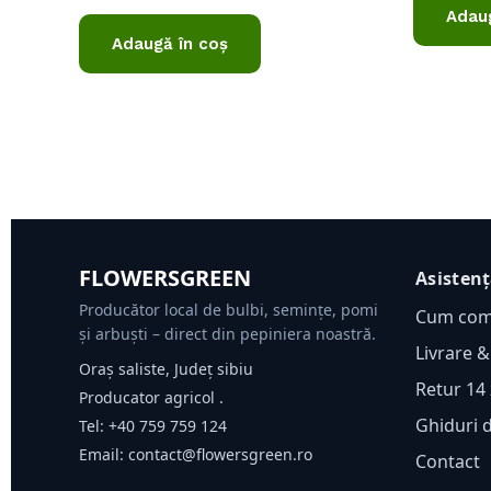
din
0
Adaug
5
din
Adaugă în coș
5
FLOWERSGREEN
Asisten
Producător local de bulbi, semințe, pomi
Cum co
și arbuști – direct din pepiniera noastră.
Livrare &
Oraș saliste, Județ sibiu
Retur 14 
Producator agricol .
Ghiduri 
Tel:
+40 759 759 124
Email:
contact@flowersgreen.ro
Contact