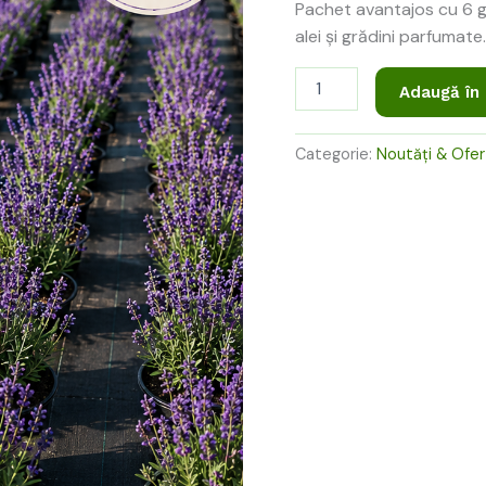
398,0
Pachet avantajos cu 6 g
alei și grădini parfumate
Adaugă în
Categorie:
Noutăți & Ofe