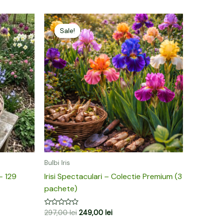
Prețul
Prețul
inițial
curent
Sale!
Sale!
a
este:
fost:
249,00 lei.
297,00 lei.
Bulbi Iris
– 129
Irisi Spectaculari – Colectie Premium (3
pachete)
Evaluat
297,00
lei
249,00
lei
la