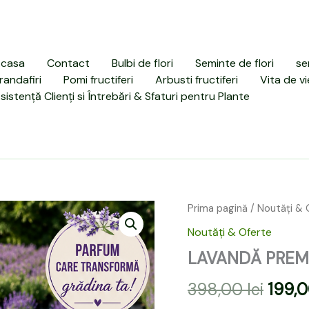
casa
Contact
Bulbi de flori
Seminte de flori
se
randafiri
Pomi fructiferi
Arbusti fructiferi
Vita de vi
sistență Clienți si Întrebări & Sfaturi pentru Plante
Cantitate
Prima pagină
/
Noutăți & 
Prețu
LAVANDĂ
Noutăți & Oferte
PREMIUM
inițial
LA
LAVANDĂ PREMI
a
GHIVECI
–
398,00
lei
199,
fost:
6
BUCĂȚI