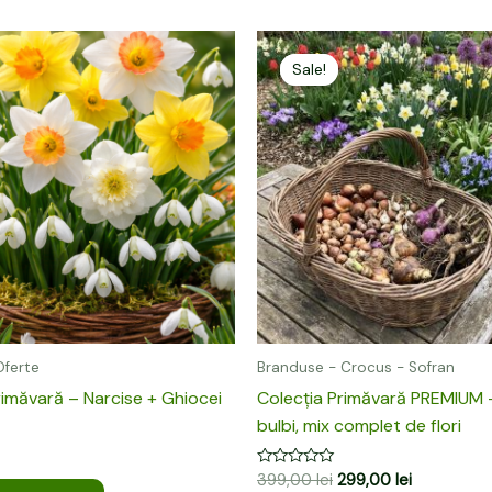
Prețul
Prețul
inițial
curent
Sale!
Sale!
a
este:
fost:
299,00 lei.
399,00 lei.
Oferte
Branduse - Crocus - Sofran
imăvară – Narcise + Ghiocei
Colecția Primăvară PREMIUM 
bulbi, mix complet de flori
Evaluat
399,00
lei
299,00
lei
la