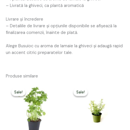
– Livrată la ghiveci, ca plantă aromatică
Livrare și încredere
– Detaliile de livrare și opțiunile disponibile se afișează la
finalizarea comenzii, înainte de plată.
Alege Busuioc cu aroma de lamaie la ghiveci și adaugă rapid
un accent citric preparatelor tale.
Produse similare
Prețul
Prețul
Prețul
Prețul
inițial
curent
inițial
curent
Sale!
Sale!
Sale!
Sale!
a
este:
a
este:
fost:
39,00 lei.
fost:
39,00 lei.
49,00 lei.
49,00 lei.