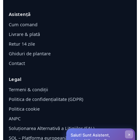
Asistență
Cum comand
Livrare & plată
Retur 14 zile
Ghiduri de plantare
Contact
Legal
Termeni & condiții
Politica de confidențialitate (GDPR)
Politica cookie
ANPC
Soluționarea Alternativă a Litigiilor (SAL)
×
Salut! Sunt Asistent,
SOL – Platforma europeană ODR