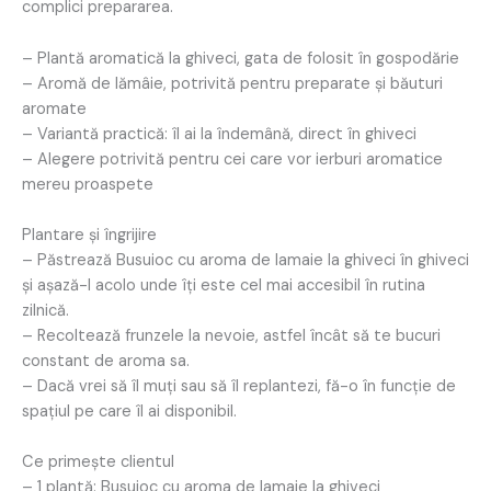
complici prepararea.
– Plantă aromatică la ghiveci, gata de folosit în gospodărie
– Aromă de lămâie, potrivită pentru preparate și băuturi
aromate
– Variantă practică: îl ai la îndemână, direct în ghiveci
– Alegere potrivită pentru cei care vor ierburi aromatice
mereu proaspete
Plantare și îngrijire
– Păstrează Busuioc cu aroma de lamaie la ghiveci în ghiveci
și așază-l acolo unde îți este cel mai accesibil în rutina
zilnică.
– Recoltează frunzele la nevoie, astfel încât să te bucuri
constant de aroma sa.
– Dacă vrei să îl muți sau să îl replantezi, fă-o în funcție de
spațiul pe care îl ai disponibil.
Ce primește clientul
– 1 plantă: Busuioc cu aroma de lamaie la ghiveci