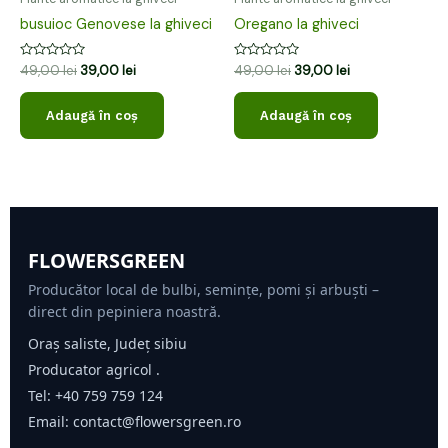
busuioc Genovese la ghiveci
Oregano la ghiveci
Evaluat
Evaluat
49,00
lei
39,00
lei
49,00
lei
39,00
lei
la
la
0
0
din
din
Adaugă în coș
Adaugă în coș
5
5
FLOWERSGREEN
Producător local de bulbi, semințe, pomi și arbuști –
direct din pepiniera noastră.
Oraș saliste, Județ sibiu
Producator agricol .
Tel:
+40 759 759 124
Email:
contact@flowersgreen.ro