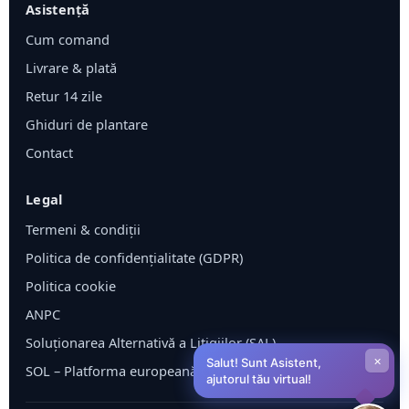
Asistență
Cum comand
Livrare & plată
Retur 14 zile
Ghiduri de plantare
Contact
Legal
Termeni & condiții
Politica de confidențialitate (GDPR)
Politica cookie
ANPC
Soluționarea Alternativă a Litigiilor (SAL)
×
Salut! Sunt Asistent,
SOL – Platforma europeană ODR
ajutorul tău virtual!