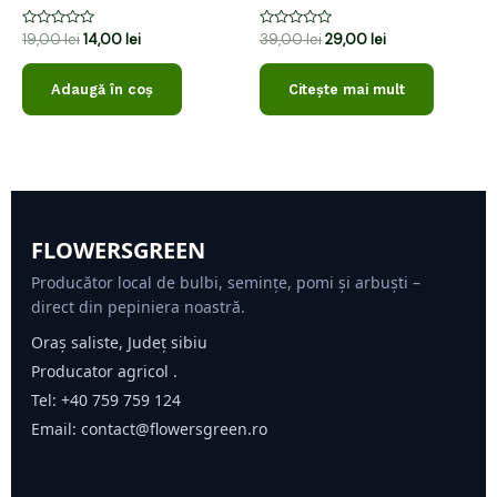
Evaluat
Evaluat
19,00
lei
14,00
lei
39,00
lei
29,00
lei
la
la
0
0
din
din
Adaugă în coș
Citește mai mult
5
5
FLOWERSGREEN
Producător local de bulbi, semințe, pomi și arbuști –
direct din pepiniera noastră.
Oraș saliste, Județ sibiu
Producator agricol .
Tel:
+40 759 759 124
Email:
contact@flowersgreen.ro