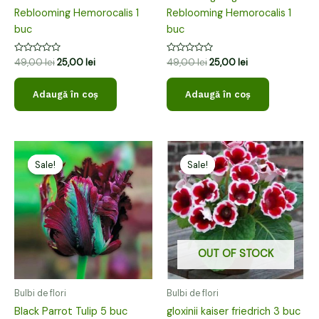
Reblooming Hemorocalis 1
Reblooming Hemorocalis 1
buc
buc
Evaluat
Evaluat
49,00
lei
25,00
lei
49,00
lei
25,00
lei
la
la
0
0
din
din
Adaugă în coș
Adaugă în coș
5
5
Prețul
Prețul
Prețul
Prețul
inițial
curent
inițial
curent
Sale!
Sale!
Sale!
Sale!
a
este:
a
este:
fost:
14,00 lei.
fost:
29,00 lei.
19,00 lei.
39,00 lei.
OUT OF STOCK
Bulbi de flori
Bulbi de flori
Black Parrot Tulip 5 buc
gloxinii kaiser friedrich 3 buc