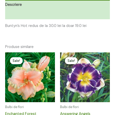
Descriere
Recenzii (0)
Buntyn’s Hot redus de la 30.0 lei la doar 19.0 lei
Produse similare
Prețul
Prețul
Prețul
Prețul
inițial
curent
inițial
curent
Sale!
Sale!
Sale!
Sale!
a
este:
a
este:
fost:
25,00 lei.
fost:
25,00 lei.
49,00 lei.
49,00 lei.
Bulbi de flori
Bulbi de flori
Enchanted Forest
Answering Angels