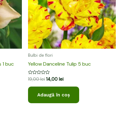
Bulbi de flori
 1 buc
Yellow Danceline Tulip 5 buc
Evaluat
19,00
lei
14,00
lei
la
0
din
Adaugă în coș
5