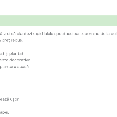
 vrei să plantezi rapid lalele spectaculoase, pornind de la bul
n preț redus.
cat și plantat
cente decorative
u plantare acasă
sează ușor.
apei.