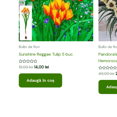
Bulbi de flori
Bulbi de flo
Sunshine Reggae Tulip 5 buc
Pandora’
Hemorocal
Evaluat
19,00
lei
14,00
lei
la
Evaluat
49,00
lei
0
la
din
0
Adaugă în coș
5
din
Adaug
5