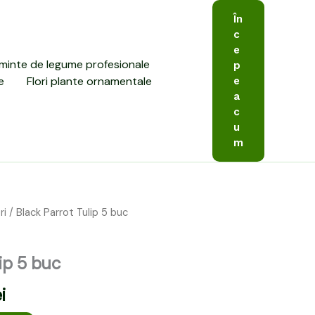
În
c
e
minte de legume profesionale
p
e
Flori plante ornamentale
e
a
c
u
m
ri
/ Black Parrot Tulip 5 buc
Prețul
curent
ip 5 buc
este:
i
14,00 lei.