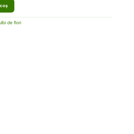
i.
 coș
lbi de flori