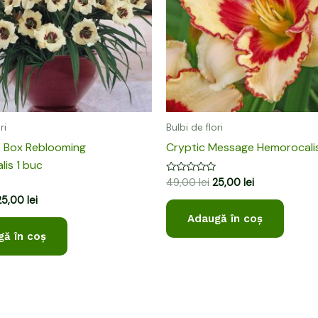
ri
Bulbi de flori
s Box Reblooming
Cryptic Message Hemorocalis
is 1 buc
Evaluat
49,00
lei
25,00
lei
la
25,00
lei
0
din
Adaugă în coș
5
ă în coș