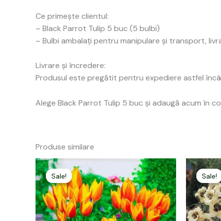
Ce primește clientul:
– Black Parrot Tulip 5 buc (5 bulbi)
– Bulbi ambalați pentru manipulare și transport, livr
Livrare și încredere:
Produsul este pregătit pentru expediere astfel încât 
Alege Black Parrot Tulip 5 buc și adaugă acum în co
Produse similare
Prețul
Prețul
P
inițial
curent
i
Sale!
Sale!
Sale!
Sale!
a
este:
fost:
14,00 lei.
f
19,00 lei.
4