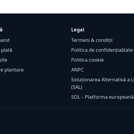
ță
Legal
mand
Termeni & condiții
 plată
Politica de confidențialitat
zile
Politica cookie
de plantare
ANPC
Soluționarea Alternativă a Li
(SAL)
SOL – Platforma european