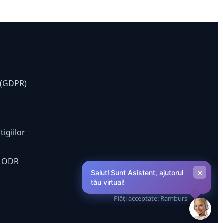
e (GDPR)
tigiilor
ă ODR
×
Salut! Sunt Asistent, ajutorul
tău virtual!
Plăți acceptate: Ramburs