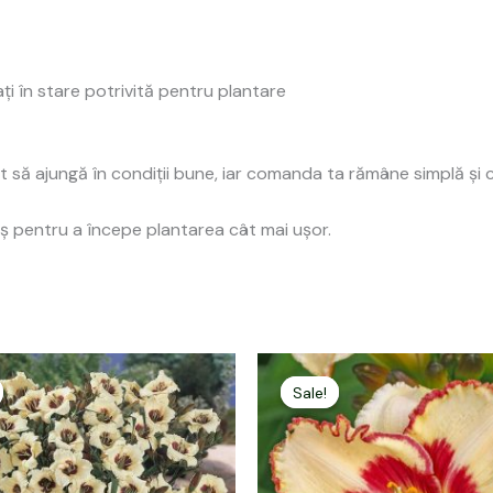
ați în stare potrivită pentru plantare
să ajungă în condiții bune, iar comanda ta rămâne simplă și cla
ș pentru a începe plantarea cât mai ușor.
rețul
Prețul
Prețul
Prețul
nițial
curent
inițial
curent
Sale!
Sale!
a
este:
a
este:
ost:
25,00 lei.
fost:
25,00 lei.
9,00 lei.
49,00 lei.