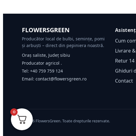
FLOWERSGREEN
Asisten
Producător local de bulbi, semințe, pomi
Cum co
și arbuști – direct din pepiniera noastră.
Livrare &
Oraș saliste, Județ sibiu
Retur 14 
Producator agricol .
Ghiduri 
Tel:
+40 759 759 124
Email:
contact@flowersgreen.ro
Contact
0
©
2026
FlowersGreen. Toate drepturile rezervate.