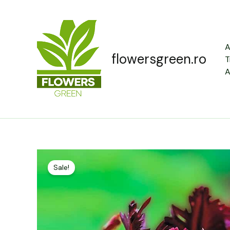
Skip
to
content
A
flowersgreen.ro
T
A
Sale!