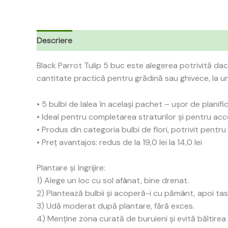
Descriere
Recenzii (0)
Black Parrot Tulip 5 buc este alegerea potrivită dacă
cantitate practică pentru grădină sau ghivece, la u
• 5 bulbi de lalea în același pachet – ușor de planifi
• Ideal pentru completarea straturilor și pentru ac
• Produs din categoria bulbi de flori, potrivit pentr
• Preț avantajos: redus de la 19,0 lei la 14,0 lei
Plantare și îngrijire:
1) Alege un loc cu sol afânat, bine drenat.
2) Plantează bulbii și acoperă-i cu pământ, apoi ta
3) Udă moderat după plantare, fără exces.
4) Menține zona curată de buruieni și evită băltirea 