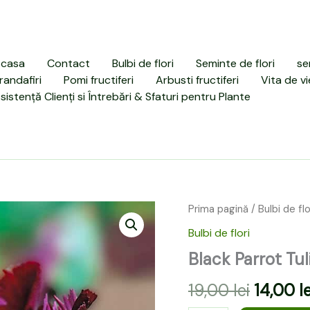
casa
Contact
Bulbi de flori
Seminte de flori
se
randafiri
Pomi fructiferi
Arbusti fructiferi
Vita de vi
sistență Clienți si Întrebări & Sfaturi pentru Plante
Cantitate
Prima pagină
/
Bulbi de flo
Prețul
Black
Bulbi de flori
Parrot
inițial
Tulip
Black Parrot Tul
a
5
buc
19,00
lei
14,00
le
fost: