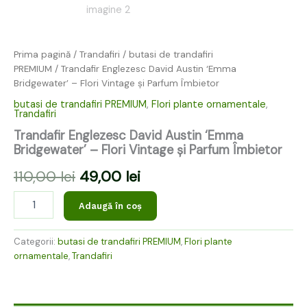
Prima pagină
/
Trandafiri
/
butasi de trandafiri
PREMIUM
/ Trandafir Englezesc David Austin ‘Emma
Bridgewater’ – Flori Vintage și Parfum Îmbietor
butasi de trandafiri PREMIUM
,
Flori plante ornamentale
,
Trandafiri
Trandafir Englezesc David Austin ‘Emma
Bridgewater’ – Flori Vintage și Parfum Îmbietor
110,00
lei
49,00
lei
Adaugă în coș
Categorii:
butasi de trandafiri PREMIUM
,
Flori plante
ornamentale
,
Trandafiri