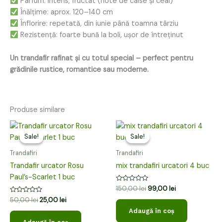
Parfum: intens, fructat (note de caise și ceai)
Înălțime: aprox. 120–140 cm
Înflorire: repetată, din iunie până toamna târziu
Rezistență: foarte bună la boli, ușor de întreținut
Un trandafir rafinat și cu totul special – perfect pentru
grădinile rustice, romantice sau moderne.
Produse similare
Prețul
Prețul
Prețul
Prețul
inițial
curent
inițial
curent
Sale!
Sale!
Sale!
Sale!
a
este:
a
este:
fost:
25,00 lei.
fost:
99,00 lei.
Trandafiri
Trandafiri
50,00 lei.
150,00 lei.
Trandafir urcator Rosu
mix trandafiri urcatori 4 buc
Paul’s-Scarlet 1 buc
Evaluat
150,00
lei
99,00
lei
la
Evaluat
50,00
lei
25,00
lei
0
la
din
Adaugă în coș
0
5
din