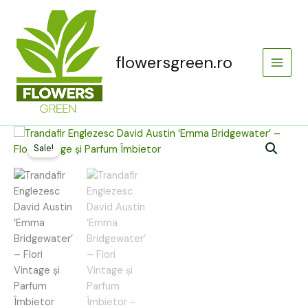
Skip
Main
to
Menu
content
flowersgreen.ro
Cantitate
Prețul
Prețul
Trandafir
Sale!
inițial
curent
Englezesc
David
a
este:
Austin
‘Emma
fost:
49,00 lei.
Bridgewater’
–
110,00 lei.
Flori
Vintage
și
Parfum
Îmbietor