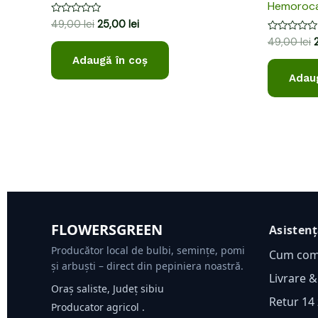
Hemorocal
Evaluat
49,00
lei
25,00
lei
la
Evaluat
49,00
lei
0
la
din
0
Adaugă în coș
5
din
Adaug
5
FLOWERSGREEN
Asisten
Producător local de bulbi, semințe, pomi
Cum co
și arbuști – direct din pepiniera noastră.
Livrare &
Oraș saliste, Județ sibiu
Retur 14 
Producator agricol .