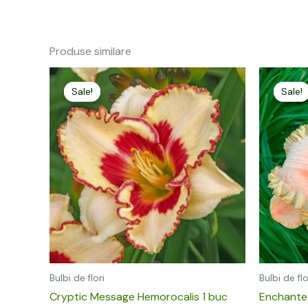
Produse similare
Prețul
Prețul
P
inițial
curent
i
Sale!
Sale!
Sale!
Sale!
a
este:
fost:
25,00 lei.
f
49,00 lei.
4
Bulbi de flori
Bulbi de flo
Cryptic Message Hemorocalis 1 buc
Enchante