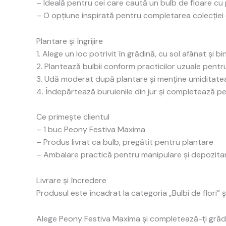
– Ideală pentru cei care caută un bulb de floare c
– O opțiune inspirată pentru completarea colecției d
Plantare și îngrijire
1. Alege un loc potrivit în grădină, cu sol afânat și b
2. Plantează bulbii conform practicilor uzuale pentr
3. Udă moderat după plantare și menține umiditatea e
4. Îndepărtează buruienile din jur și completează pe
Ce primește clientul
– 1 buc Peony Festiva Maxima
– Produs livrat ca bulb, pregătit pentru plantare
– Ambalare practică pentru manipulare și depozitar
Livrare și încredere
Produsul este încadrat la categoria „Bulbi de flori” 
Alege Peony Festiva Maxima și completează-ți grădi