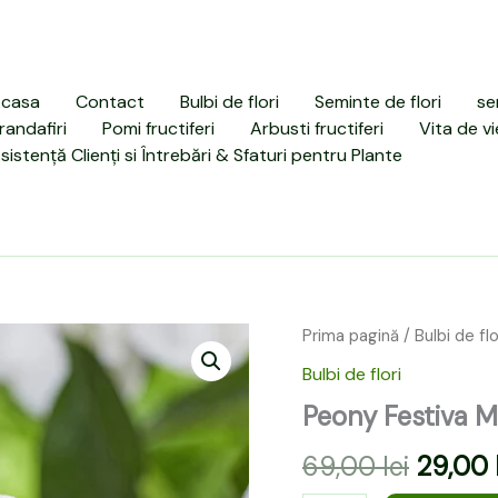
casa
Contact
Bulbi de flori
Seminte de flori
se
randafiri
Pomi fructiferi
Arbusti fructiferi
Vita de vi
sistență Clienți si Întrebări & Sfaturi pentru Plante
Cantitate
Prima pagină
/
Bulbi de flo
Prețul
Peony
Bulbi de flori
Festiva
inițial
Maxima
Peony Festiva M
a
1
buc
69,00
lei
29,00
fost: