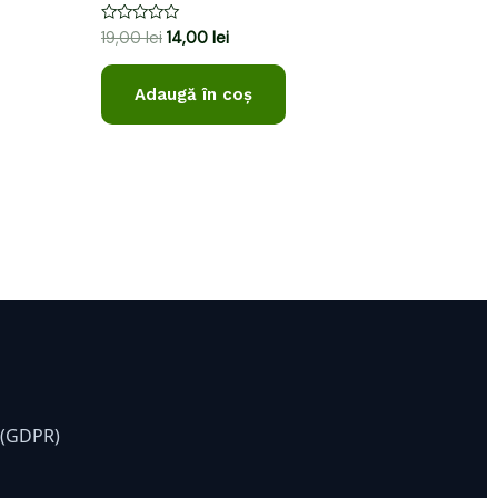
Evaluat
19,00
lei
14,00
lei
la
0
din
Adaugă în coș
5
e (GDPR)