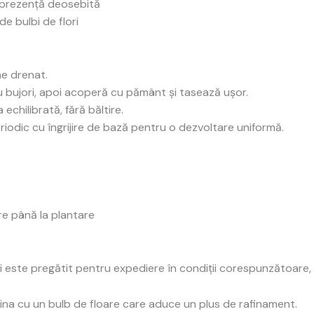
u prezență deosebită
e bulbi de flori
ine drenat.
u bujori, apoi acoperă cu pământ și tasează ușor.
chilibrată, fără băltire.
riodic cu îngrijire de bază pentru o dezvoltare uniformă.
e până la plantare
și este pregătit pentru expediere în condiții corespunzătoare, a
na cu un bulb de floare care aduce un plus de rafinament.