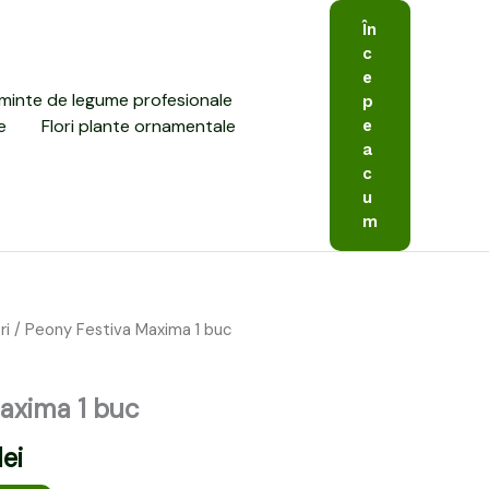
În
c
e
minte de legume profesionale
p
e
Flori plante ornamentale
e
a
c
u
m
ri
/ Peony Festiva Maxima 1 buc
Prețul
curent
axima 1 buc
este:
lei
29,00 lei.