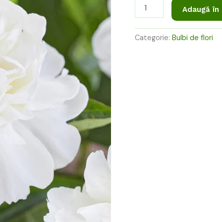
69,00 l
Adaugă în
Categorie:
Bulbi de flori