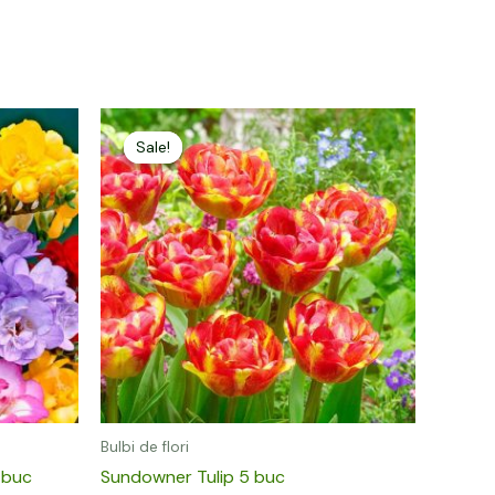
Prețul
Prețul
inițial
curent
Sale!
Sale!
a
este:
fost:
14,00 lei.
19,00 lei.
Bulbi de flori
0 buc
Sundowner Tulip 5 buc