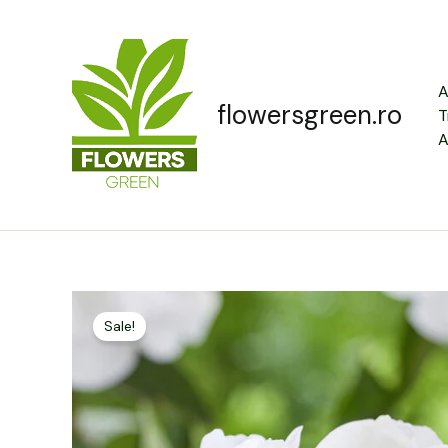
Skip
to
content
A
flowersgreen.ro
T
A
Sale!