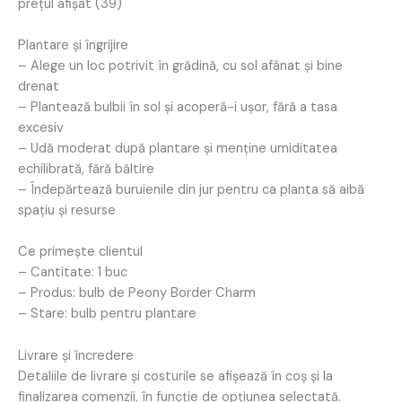
prețul afișat (39)
Plantare și îngrijire
– Alege un loc potrivit în grădină, cu sol afânat și bine
drenat
– Plantează bulbii în sol și acoperă-i ușor, fără a tasa
excesiv
– Udă moderat după plantare și menține umiditatea
echilibrată, fără băltire
– Îndepărtează buruienile din jur pentru ca planta să aibă
spațiu și resurse
Ce primește clientul
– Cantitate: 1 buc
– Produs: bulb de Peony Border Charm
– Stare: bulb pentru plantare
Livrare și încredere
Detaliile de livrare și costurile se afișează în coș și la
finalizarea comenzii, în funcție de opțiunea selectată.