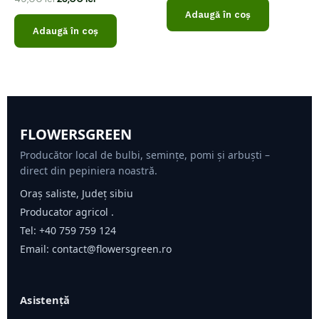
la
din
Adaugă în coș
0
5
din
Adaugă în coș
5
FLOWERSGREEN
Producător local de bulbi, semințe, pomi și arbuști –
direct din pepiniera noastră.
Oraș saliste, Județ sibiu
Producator agricol .
Tel:
+40 759 759 124
Email:
contact@flowersgreen.ro
Asistență