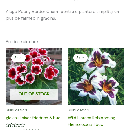
Alege Peony Border Charm pentru o plantare simplă și un
plus de farmec în grădină.
Produse similare
Prețul
Prețul
Prețul
Prețul
inițial
curent
inițial
curent
Sale!
Sale!
Sale!
Sale!
a
este:
a
este:
fost:
29,00 lei.
fost:
25,00 lei.
39,00 lei.
39,00 lei.
OUT OF STOCK
Bulbi de flori
Bulbi de flori
gloxinii kaiser friedrich 3 buc
Wild Horses Reblooming
Hemorocalis 1 buc