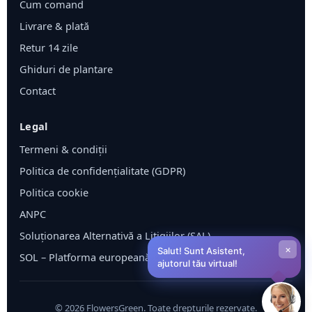
Cum comand
Livrare & plată
Retur 14 zile
Ghiduri de plantare
Contact
Legal
Termeni & condiții
Politica de confidențialitate (GDPR)
Politica cookie
ANPC
Soluționarea Alternativă a Litigiilor (SAL)
×
Salut! Sunt Asistent,
SOL – Platforma europeană ODR
ajutorul tău virtual!
©
2026
FlowersGreen. Toate drepturile rezervate.