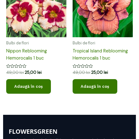
49,00 lei.
49,00 lei.
Bulbi de flori
Bulbi de flori
Nippon Reblooming
Tropical Island Reblooming
Hemorocalis 1 buc
Hemorocalis 1 buc
Evaluat
Evaluat
49,00
lei
25,00
lei
49,00
lei
25,00
lei
la
la
0
0
din
din
Adaugă în coș
Adaugă în coș
5
5
FLOWERSGREEN