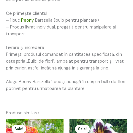
Ce primește clientul
– 1 buc
Peony
Bartzella (bulb pentru plantare)
– Produs livrat individual, pregătit pentru manipulare și
transport
Livrare și încredere
Primești produsul comandat în cantitatea specificată, din
categoria „Bulbi de flori”, ambalat pentru transport și livrat
prin curier, astfel încât să ajungă în siguranță la tine.
Alege Peony Bartzella 1 buc și adaugă în coș un bulb de flori
potrivit pentru următoarea ta plantare.
Produse similare
Prețul
Prețul
Prețul
Prețul
inițial
curent
inițial
curent
Sale!
Sale!
Sale!
Sale!
a
este:
a
este: