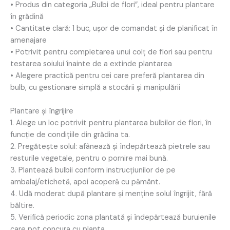
• Produs din categoria „Bulbi de flori”, ideal pentru plantare
în grădină
• Cantitate clară: 1 buc, ușor de comandat și de planificat în
amenajare
• Potrivit pentru completarea unui colț de flori sau pentru
testarea soiului înainte de a extinde plantarea
• Alegere practică pentru cei care preferă plantarea din
bulb, cu gestionare simplă a stocării și manipulării
Plantare și îngrijire
1. Alege un loc potrivit pentru plantarea bulbilor de flori, în
funcție de condițiile din grădina ta.
2. Pregătește solul: afânează și îndepărtează pietrele sau
resturile vegetale, pentru o pornire mai bună.
3. Plantează bulbii conform instrucțiunilor de pe
ambalaj/etichetă, apoi acoperă cu pământ.
4. Udă moderat după plantare și menține solul îngrijit, fără
băltire.
5. Verifică periodic zona plantată și îndepărtează buruienile
care pot concura cu planta.