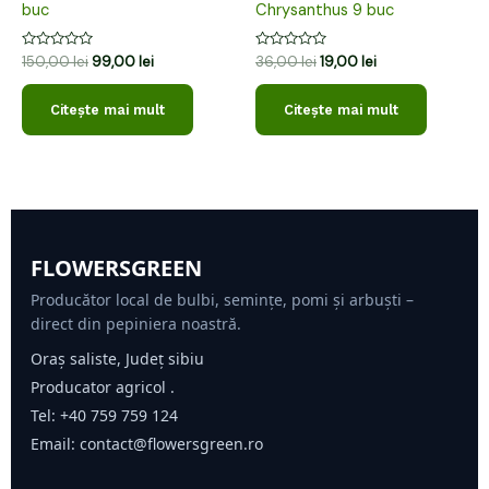
buc
Chrysanthus 9 buc
Evaluat
Evaluat
150,00
lei
99,00
lei
36,00
lei
19,00
lei
la
la
0
0
din
din
Citește mai mult
Citește mai mult
5
5
FLOWERSGREEN
Producător local de bulbi, semințe, pomi și arbuști –
direct din pepiniera noastră.
Oraș saliste, Județ sibiu
Producator agricol .
Tel:
+40 759 759 124
Email:
contact@flowersgreen.ro