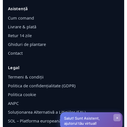
Asistență
Cum comand
Livrare & plată
Retur 14 zile
Ghiduri de plantare
Contact
Legal
Termeni & condiții
Politica de confidențialitate (GDPR)
Politica cookie
ANPC
Soluționarea Alternativă a Litigiilor (SAL)
×
Salut! Sunt Asistent,
SOL – Platforma europeană ODR
ajutorul tău virtual!