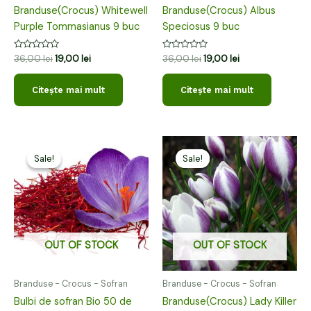
Branduse(Crocus) Whitewell
Branduse(Crocus) Albus
Purple Tommasianus 9 buc
Speciosus 9 buc
Evaluat
Evaluat
36,00
lei
19,00
lei
36,00
lei
19,00
lei
la
la
0
0
din
din
Citește mai mult
Citește mai mult
5
5
Prețul
Prețul
Prețul
Prețul
inițial
curent
inițial
curent
Sale!
Sale!
Sale!
Sale!
a
este:
a
este:
fost:
99,00 lei.
fost:
19,00 lei.
150,00 lei.
36,00 lei.
OUT OF STOCK
OUT OF STOCK
Branduse - Crocus - Sofran
Branduse - Crocus - Sofran
Bulbi de sofran Bio 50 de
Branduse(Crocus) Lady Killer