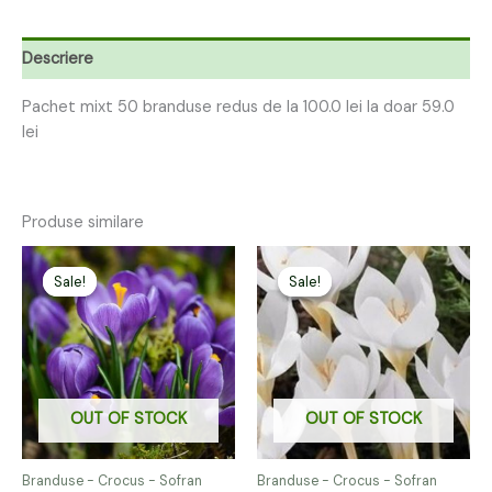
Descriere
Pachet mixt 50 branduse redus de la 100.0 lei la doar 59.0
lei
Produse similare
Prețul
Prețul
Prețul
Prețul
inițial
curent
inițial
curent
Sale!
Sale!
Sale!
Sale!
a
este:
a
este:
fost:
19,00 lei.
fost:
19,00 lei.
36,00 lei.
36,00 lei.
OUT OF STOCK
OUT OF STOCK
Branduse - Crocus - Sofran
Branduse - Crocus - Sofran