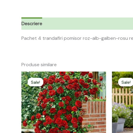
Descriere
Pachet 4 trandafiri pomisor roz-alb-galben-rosu redu
Produse similare
Prețul
Prețul
inițial
curent
Sale!
Sale!
Sale!
Sale!
a
este:
fost:
25,00 lei.
50,00 lei.