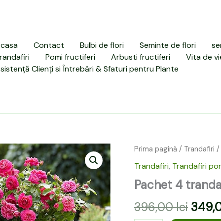
casa
Contact
Bulbi de flori
Seminte de flori
se
randafiri
Pomi fructiferi
Arbusti fructiferi
Vita de vi
sistență Clienți si Întrebări & Sfaturi pentru Plante
Cantitate
Prima pagină
/
Trandafiri
/
Prețu
Pachet
Trandafiri
,
Trandafiri po
4
inițial
trandafiri
Pachet 4 tranda
a
pomisor
roz-
396,00
lei
349,
fost:
alb-
galben-