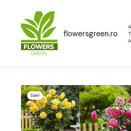
Skip
to
content
A
flowersgreen.ro
T
A
Sale!