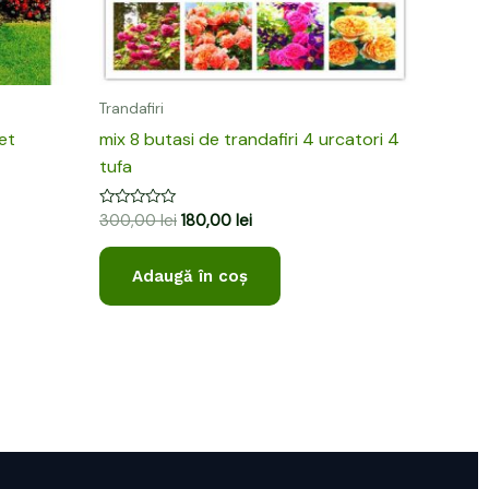
Trandafiri
et
mix 8 butasi de trandafiri 4 urcatori 4
tufa
Evaluat
300,00
lei
180,00
lei
la
0
din
Adaugă în coș
5