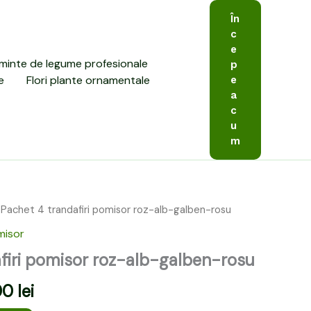
În
c
e
minte de legume profesionale
p
e
Flori plante ornamentale
e
a
c
u
m
 Pachet 4 trandafiri pomisor roz-alb-galben-rosu
l
Prețul
misor
curent
firi pomisor roz-alb-galben-rosu
este:
00
lei
349,00 lei.