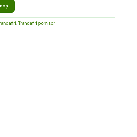
0 lei.
 coș
randafiri
,
Trandafiri pomisor