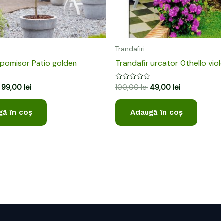
Trandafiri
 pomisor Patio golden
Trandafir urcator Othello viol
Evaluat
99,00
lei
100,00
lei
49,00
lei
la
0
din
ă în coș
Adaugă în coș
5