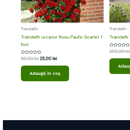
Trandafiri
Trandafiri
Trandafir urcator Rosu Paul’s-Scarlet 1
Trandafir
buc
Evaluat
200,00
lei
la
Evaluat
50,00
lei
25,00
lei
0
la
din
0
Adaug
5
din
Adaugă în coș
5