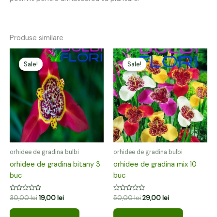
Produse similare
Prețul
Prețul
Prețul
Prețul
inițial
curent
inițial
curent
Sale!
Sale!
Sale!
Sale!
a
este:
a
este:
fost:
19,00 lei.
fost:
29,00 lei.
30,00 lei.
50,00 lei.
orhidee de gradina bulbi
orhidee de gradina bulbi
orhidee de gradina bitany 3
orhidee de gradina mix 10
buc
buc
Evaluat
Evaluat
30,00
lei
19,00
lei
50,00
lei
29,00
lei
la
la
0
0
din
din