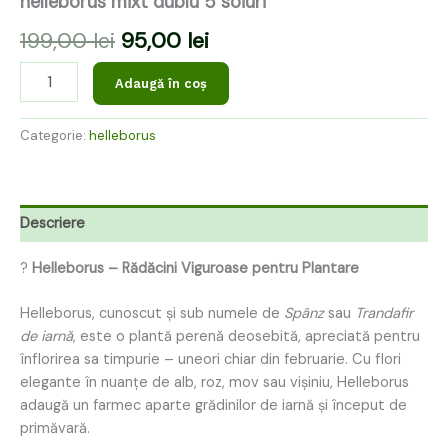
helleborus mixt dublu 5 soiuri
199,00
lei
95,00
lei
Adaugă în coș
Categorie:
helleborus
Descriere
?
Helleborus – Rădăcini Viguroase pentru Plantare
Helleborus, cunoscut și sub numele de
Spânz
sau
Trandafir
de iarnă
, este o plantă perenă deosebită, apreciată pentru
înflorirea sa timpurie – uneori chiar din februarie. Cu flori
elegante în nuanțe de alb, roz, mov sau vișiniu, Helleborus
adaugă un farmec aparte grădinilor de iarnă și început de
primăvară.