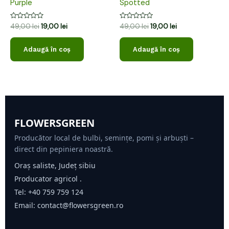
Purple
Spotted
Evaluat
Evaluat
49,00
lei
19,00
lei
49,00
lei
19,00
lei
la
la
0
0
din
din
Adaugă în coș
Adaugă în coș
5
5
FLOWERSGREEN
Producător local de bulbi, semințe, pomi și arbuști –
direct din pepiniera noastră.
Oraș saliste, Județ sibiu
Producator agricol .
Tel:
+40 759 759 124
Email:
contact@flowersgreen.ro