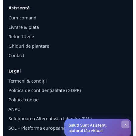
Asistență
Cum comand
Livrare & plată
Retur 14 zile
Ghiduri de plantare
Contact
Legal
Termeni & condiții
Politica de confidențialitate (GDPR)
Politica cookie
ANPC
Soluționarea Alternativă a Litigiilor (SAL)
×
Salut! Sunt Asistent,
SOL – Platforma europeană ODR
ajutorul tău virtual!