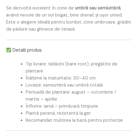
Se dezvoltă excelent în zone de
umbră sau semiumbră
,
având nevoie de un sol bogat, bine drenat și ușor umed.
Este o alegere ideală pentru borduri, zone umbroase, grădini
de pădure sau ghivece de terasă.
Detalii produs:
Tip livrare: rădăcini (bare root), pregătite de
plantare
Înălțime la maturitate: 30–40 cm
Locație: semiumbră sau umbră totală
Perioadă de plantare: august – octombrie /
martie – aprilie
Înflorire: iarnă – primăvară timpurie
Plantă perenă, rezistentă la ger
Recomandat mulcirea la bază pentru protecție