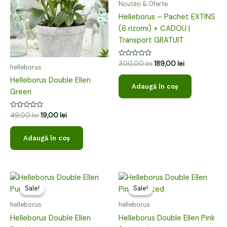
Noutăți & Oferte
Helleborus – Pachet EXTINS
(6 rizomi) + CADOU |
Transport GRATUIT
Evaluat
300,00
lei
189,00
lei
helleborus
la
0
Helleborus Double Ellen
din
Adaugă în coș
5
Green
Evaluat
49,00
lei
19,00
lei
la
0
din
Adaugă în coș
5
Prețul
Prețul
Prețul
Prețul
inițial
curent
inițial
curent
Sale!
Sale!
Sale!
Sale!
a
este:
a
este:
fost:
19,00 lei.
fost:
19,00 lei.
helleborus
helleborus
49,00 lei.
49,00 lei.
Helleborus Double Ellen
Helleborus Double Ellen Pink