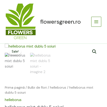
Skip
Main
to
Menu
content
flowersgreen.ro
Cantitate
Prețul
Prețul
helleborus
Sale!
inițial
curent
mixt
dublu
a
este:
5
soiuri
fost:
95,00 lei.
199,00 lei.
Prima pagină
/
Bulbi de flori
/
helleborus
/ helleborus mixt
dublu 5 soiuri
helleborus