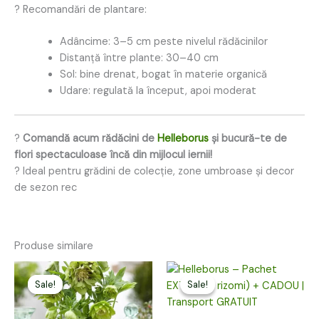
? Recomandări de plantare:
Adâncime: 3–5 cm peste nivelul rădăcinilor
Distanță între plante: 30–40 cm
Sol: bine drenat, bogat în materie organică
Udare: regulată la început, apoi moderat
?
Comandă acum rădăcini de
Helleborus
și bucură-te de
flori spectaculoase încă din mijlocul iernii!
? Ideal pentru grădini de colecție, zone umbroase și decor
de sezon rec
Produse similare
Prețul
Prețul
Prețul
Prețul
inițial
curent
inițial
curent
Sale!
Sale!
Sale!
Sale!
a
este:
a
este:
fost:
19,00 lei.
fost:
189,00 lei.
49,00 lei.
300,00 lei.