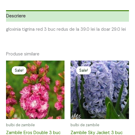
Descriere
gloxinia tigrina red 3 buc redus de la 39.0 lei la doar 29.0 lei
Produse similare
Prețul
Prețul
Prețul
Prețul
inițial
curent
inițial
curent
Sale!
Sale!
Sale!
Sale!
a
este:
a
este:
fost:
12,00 lei.
fost:
12,00 lei.
24,00 lei.
24,00 lei.
bulbi de zambile
bulbi de zambile
Zambile Eros Double 3 buc
Zambile Sky Jacket 3 buc