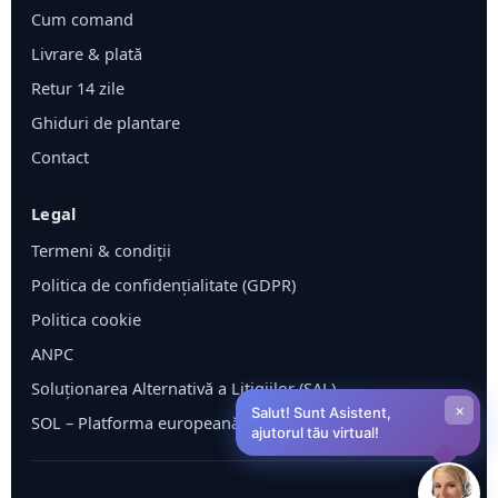
Cum comand
Livrare & plată
Retur 14 zile
Ghiduri de plantare
Contact
Legal
Termeni & condiții
Politica de confidențialitate (GDPR)
Politica cookie
ANPC
Soluționarea Alternativă a Litigiilor (SAL)
×
Salut! Sunt Asistent,
SOL – Platforma europeană ODR
ajutorul tău virtual!