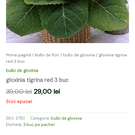
Prima pagină
/
Bulbi de flori
/
bulbi de gloxinia
/ gloxinia tigrina
red 3 buc
bulbi de gloxinia
gloxinia tigrina red 3 buc
39,00
lei
29,00
lei
Stoc epuizat
SKU:
37151
Categorie:
bulbi de gloxinia
Etichetă:
3 buc pe pachet