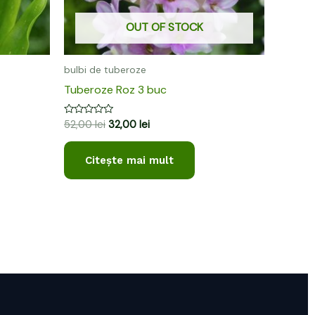
OUT OF STOCK
bulbi de tuberoze
Tuberoze Roz 3 buc
Evaluat
52,00
lei
32,00
lei
la
0
din
Citește mai mult
5