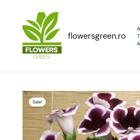
Skip
to
content
A
flowersgreen.ro
T
A
Sale!