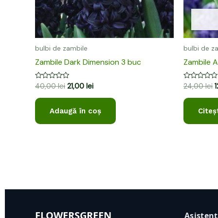
bulbi de zambile
bulbi de z
Zambile Dark Dimension 3 buc
Zambile A
Evaluat
Evaluat
40,00
lei
21,00
lei
24,00
lei
la
la
0
0
din
din
Adaugă în coș
Citeș
5
5
FLOWERSGREEN
Asisten