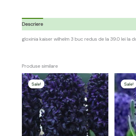
Descriere
gloxinia kaiser wilhelm 3 buc redus de la 39.0 lei la d
Produse similare
Prețul
Prețul
P
inițial
curent
i
Sale!
Sale!
Sale!
Sale!
a
este:
a
fost:
21,00 lei.
f
40,00 lei.
2