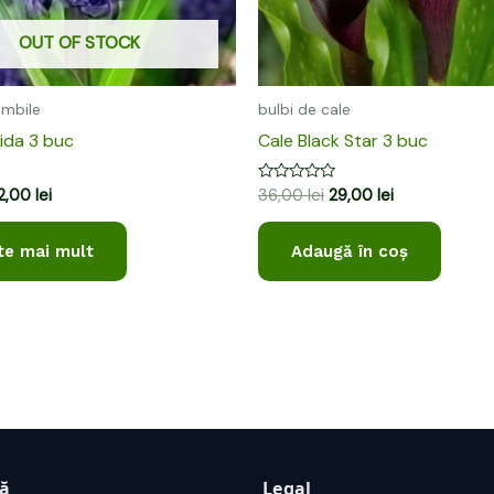
OUT OF STOCK
ambile
bulbi de cale
ida 3 buc
Cale Black Star 3 buc
Evaluat
12,00
lei
36,00
lei
29,00
lei
la
0
din
te mai mult
Adaugă în coș
5
ță
Legal