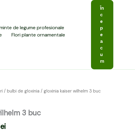
În
c
e
minte de legume profesionale
p
e
Flori plante ornamentale
e
a
c
u
m
ri
/
bulbi de gloxinia
/ gloxinia kaiser wilhelm 3 buc
Prețul
curent
wilhelm 3 buc
este:
lei
29,00 lei.