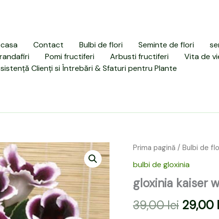
casa
Contact
Bulbi de flori
Seminte de flori
se
randafiri
Pomi fructiferi
Arbusti fructiferi
Vita de vi
sistență Clienți si Întrebări & Sfaturi pentru Plante
Prima pagină
/
Bulbi de flo
Prețul
bulbi de gloxinia
inițial
gloxinia kaiser 
a
39,00
lei
29,00
fost: