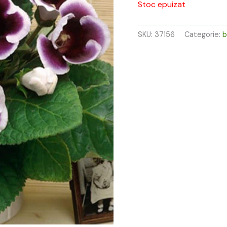
39,00 l
Stoc epuizat
SKU:
37156
Categorie:
b