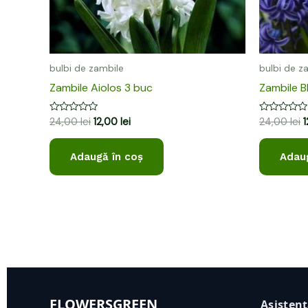
bulbi de zambile
bulbi de z
Zambile Aiolos 3 buc
Zambile B
Evaluat
Evaluat
24,00
lei
12,00
lei
24,00
lei
la
la
0
0
din
din
Adaugă în coș
Adaug
5
5
FLOWERSGREEN
Asisten