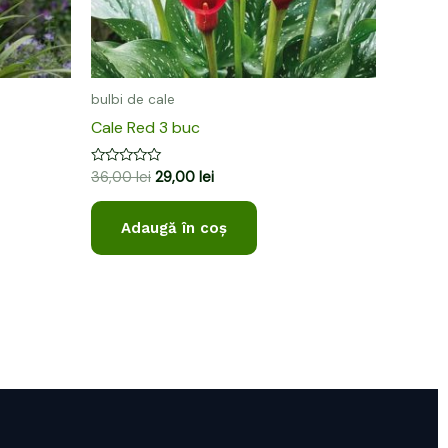
bulbi de cale
Cale Red 3 buc
Evaluat
36,00
lei
29,00
lei
la
0
din
Adaugă în coș
5