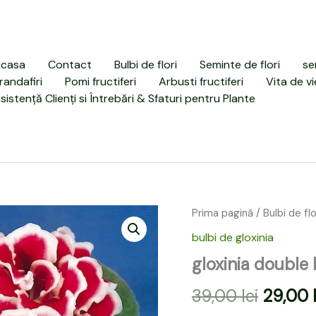
casa
Contact
Bulbi de flori
Seminte de flori
se
randafiri
Pomi fructiferi
Arbusti fructiferi
Vita de vi
sistență Clienți si Întrebări & Sfaturi pentru Plante
Prima pagină
/
Bulbi de flo
Prețul
bulbi de gloxinia
inițial
gloxinia double
a
39,00
lei
29,00
fost: