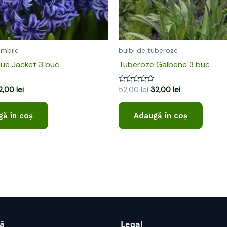
ambile
bulbi de tuberoze
lue Jacket 3 buc
Tuberoze Galbene 3 buc
Evaluat
12,00
lei
52,00
lei
32,00
lei
la
0
din
ă în coș
Adaugă în coș
5
ță
Legal