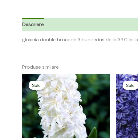
Descriere
gloxinia double brocade 3 buc redus de la 39.0 lei la
Produse similare
Prețul
Prețul
P
inițial
curent
i
Sale!
Sale!
Sale!
Sale!
a
este:
a
fost:
12,00 lei.
f
24,00 lei.
2