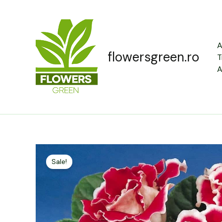
Skip
to
content
A
flowersgreen.ro
T
A
Sale!