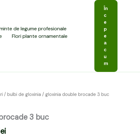
În
c
e
minte de legume profesionale
p
e
Flori plante ornamentale
e
a
c
u
m
ri
/
bulbi de gloxinia
/ gloxinia double brocade 3 buc
Prețul
curent
 brocade 3 buc
este:
lei
29,00 lei.