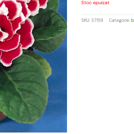
39,00 l
Stoc epuizat
SKU:
37159
Categorie:
b