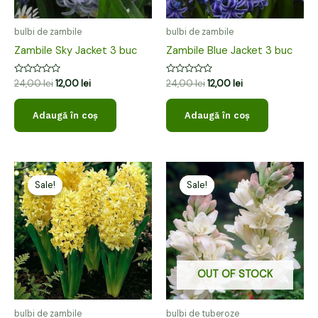
bulbi de zambile
bulbi de zambile
Zambile Sky Jacket 3 buc
Zambile Blue Jacket 3 buc
Evaluat
Evaluat
24,00
lei
12,00
lei
24,00
lei
12,00
lei
la
la
0
0
din
din
Adaugă în coș
Adaugă în coș
5
5
Prețul
Prețul
Prețul
Prețul
inițial
curent
inițial
curent
Sale!
Sale!
Sale!
Sale!
a
este:
a
este:
fost:
12,00 lei.
fost:
21,00 lei.
24,00 lei.
42,00 lei.
OUT OF STOCK
bulbi de zambile
bulbi de tuberoze