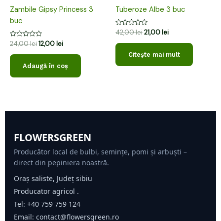
Zambile Gipsy Princess 3
Tuberoze Albe 3 buc
buc
Evaluat
42,00
lei
21,00
lei
la
Evaluat
24,00
lei
12,00
lei
0
la
din
Citește mai mult
0
5
din
Adaugă în coș
5
FLOWERSGREEN
Producător local de bulbi, semințe, pomi și arbuști –
direct din pepiniera noastră.
Oraș saliste, Județ sibiu
Producator agricol .
Tel:
+40 759 759 124
Email:
contact@flowersgreen.ro