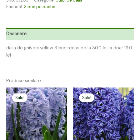
SKU:
37203
Categorie:
bulbi de dalia
Etichetă:
3 buc pe pachet
Descriere
dalia de ghiveci yellow 3 buc redus de la 30.0 lei la doar 19.0
lei
Produse similare
Prețul
Prețul
Prețul
Prețul
inițial
curent
inițial
curent
Sale!
Sale!
Sale!
Sale!
a
este:
a
este:
fost:
12,00 lei.
fost:
12,00 lei.
24,00 lei.
24,00 lei.