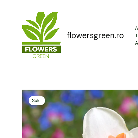
Skip
to
content
A
flowersgreen.ro
T
A
Sale!