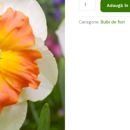
29,00 l
Adaugă în
Categorie:
Bulbi de flori