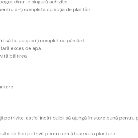
bogat dintr-o singură achiziție
 pentru a-ți completa colecția de plantări
ncât să fie acoperiți complet cu pământ
 fără exces de apă
vită băltirea
lantare
potrivite, astfel încât bulbii să ajungă în stare bună pentru 
bulbi de flori potrivit pentru următoarea ta plantare.