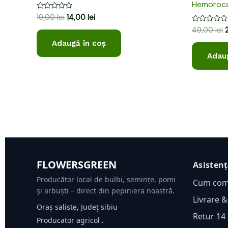
Hemorocal
Evaluat
19,00
lei
14,00
lei
la
Evaluat
49,00
lei
0
la
din
0
Adaugă în coș
5
din
Adaug
5
FLOWERSGREEN
Asisten
Producător local de bulbi, semințe, pomi
Cum co
și arbuști – direct din pepiniera noastră.
Livrare &
Oraș saliste, Județ sibiu
Retur 14 
Producator agricol .