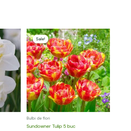
Prețul
Prețul
inițial
curent
Sale!
Sale!
a
este:
fost:
14,00 lei.
19,00 lei.
Bulbi de flori
Sundowner Tulip 5 buc