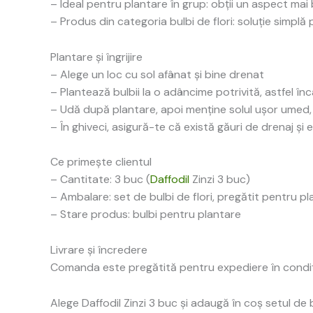
– Ideal pentru plantare în grup: obții un aspect mai 
– Produs din categoria bulbi de flori: soluție simplă
Plantare și îngrijire
– Alege un loc cu sol afânat și bine drenat
– Plantează bulbii la o adâncime potrivită, astfel î
– Udă după plantare, apoi menține solul ușor umed,
– În ghiveci, asigură-te că există găuri de drenaj și e
Ce primește clientul
– Cantitate: 3 buc (
Daffodil
Zinzi 3 buc)
– Ambalare: set de bulbi de flori, pregătit pentru p
– Stare produs: bulbi pentru plantare
Livrare și încredere
Comanda este pregătită pentru expediere în condiții 
Alege Daffodil Zinzi 3 buc și adaugă în coș setul de 