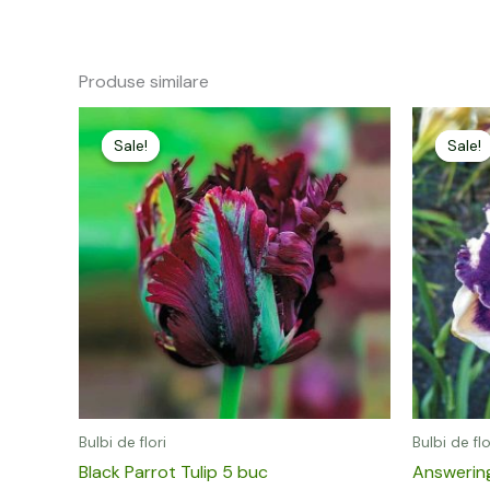
Produse similare
Prețul
Prețul
P
inițial
curent
i
Sale!
Sale!
Sale!
Sale!
a
este:
fost:
14,00 lei.
f
19,00 lei.
4
Bulbi de flori
Bulbi de flo
Black Parrot Tulip 5 buc
Answerin