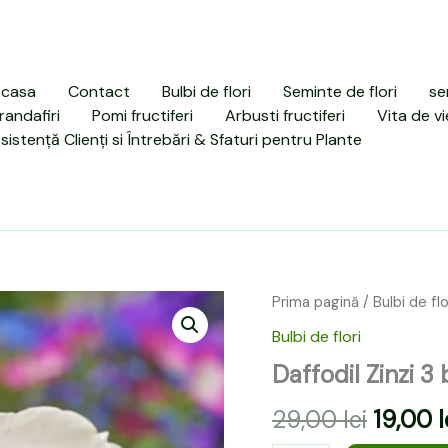
casa
Contact
Bulbi de flori
Seminte de flori
se
randafiri
Pomi fructiferi
Arbusti fructiferi
Vita de vi
sistență Clienți si Întrebări & Sfaturi pentru Plante
Cantitate
Prima pagină
/
Bulbi de flo
Prețul
Daffodil
Bulbi de flori
Zinzi
inițial
3
Daffodil Zinzi 3
a
buc
29,00
lei
19,00
l
fost: