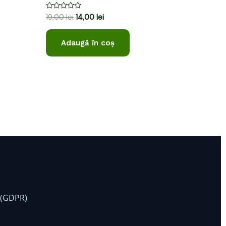
Evaluat
19,00
lei
14,00
lei
la
0
din
Adaugă în coș
5
e (GDPR)