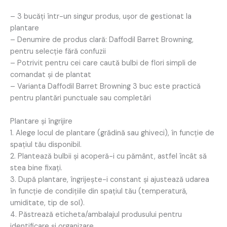
– 3 bucăți într-un singur produs, ușor de gestionat la
plantare
– Denumire de produs clară: Daffodil Barret Browning,
pentru selecție fără confuzii
– Potrivit pentru cei care caută bulbi de flori simpli de
comandat și de plantat
– Varianta Daffodil Barret Browning 3 buc este practică
pentru plantări punctuale sau completări
Plantare și îngrijire
1. Alege locul de plantare (grădină sau ghiveci), în funcție de
spațiul tău disponibil.
2. Plantează bulbii și acoperă-i cu pământ, astfel încât să
stea bine fixați.
3. După plantare, îngrijește-i constant și ajustează udarea
în funcție de condițiile din spațiul tău (temperatură,
umiditate, tip de sol).
4. Păstrează eticheta/ambalajul produsului pentru
identificare și organizare.