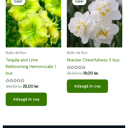
Sale!
Sale!
Sale!
Sale!
a
este:
a
este:
fost:
25,00 lei.
fost:
19,00 lei.
49,00 lei.
25,00 lei.
Bulbi de flori
Bulbi de flori
Tequila and Lime
Nracise Cheerfulness 5 buc
Reblooming Hemorocalis 1
buc
Evaluat
25,00
lei
19,00
lei
la
0
din
Evaluat
Adaugă în coș
49,00
lei
25,00
lei
5
la
0
din
Adaugă în coș
5