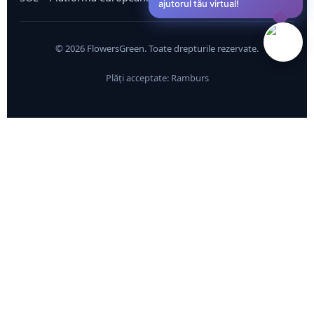
ajutorul tău virtual!
©
2026
FlowersGreen. Toate drepturile rezervate.
Plăți acceptate: Ramburs
0