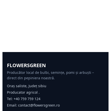
FLOWERSGREEN
Producător local de bulbi, semințe, pomi și arbuști –
direct din pepiniera noastră.
Oraș saliste, Județ sibiu
Producator agricol .
Tel:
+40 759 759 124
Email:
contact@flowersgreen.ro