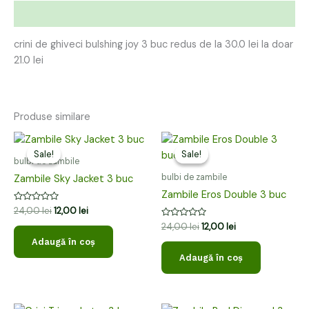
Descriere
crini de ghiveci bulshing joy 3 buc redus de la 30.0 lei la doar
21.0 lei
Produse similare
Prețul
Prețul
Prețul
Prețul
inițial
curent
inițial
curent
Sale!
Sale!
Sale!
Sale!
a
este:
a
este:
bulbi de zambile
fost:
12,00 lei.
fost:
12,00 lei.
bulbi de zambile
Zambile Sky Jacket 3 buc
24,00 lei.
24,00 lei.
Zambile Eros Double 3 buc
Evaluat
24,00
lei
12,00
lei
la
Evaluat
0
24,00
lei
12,00
lei
la
din
Adaugă în coș
0
5
din
Adaugă în coș
5
Prețul
Prețul
Prețul
Prețul