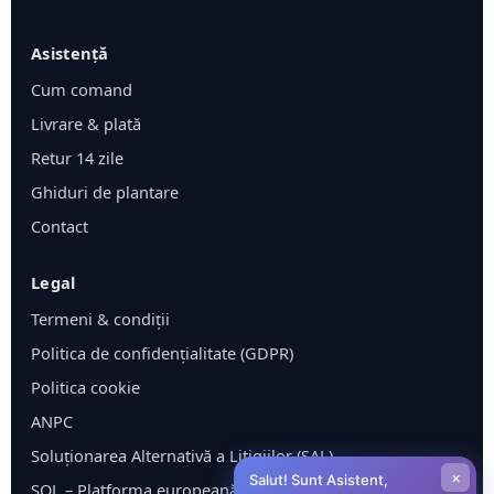
Asistență
Cum comand
Livrare & plată
Retur 14 zile
Ghiduri de plantare
Contact
Legal
Termeni & condiții
Politica de confidențialitate (GDPR)
Politica cookie
ANPC
Soluționarea Alternativă a Litigiilor (SAL)
×
Salut! Sunt Asistent,
SOL – Platforma europeană ODR