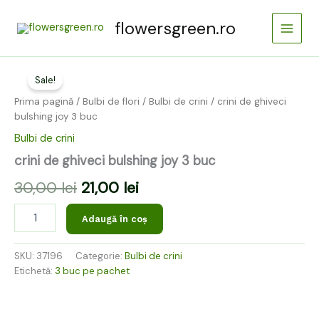
Skip
Main
flowersgreen.ro
to
Menu
content
Cantitate
Prețul
Prețul
crini
Sale!
inițial
curent
de
Prima pagină
/
Bulbi de flori
/
Bulbi de crini
/ crini de ghiveci
ghiveci
a
este:
bulshing joy 3 buc
bulshing
joy
Bulbi de crini
fost:
21,00 lei.
3
crini de ghiveci bulshing joy 3 buc
buc
30,00 lei.
30,00
lei
21,00
lei
Adaugă în coș
SKU:
37196
Categorie:
Bulbi de crini
Etichetă:
3 buc pe pachet