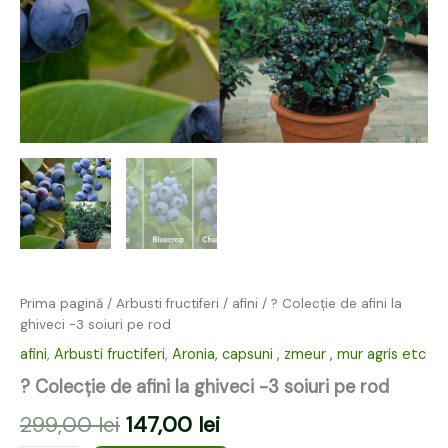
Prima pagină
/
Arbusti fructiferi
/
afini
/ ? Colecție de afini la
ghiveci -3 soiuri pe rod
afini
,
Arbusti fructiferi
,
Aronia, capsuni , zmeur , mur agris etc
? Colecție de afini la ghiveci -3 soiuri pe rod
299,00
lei
147,00
lei