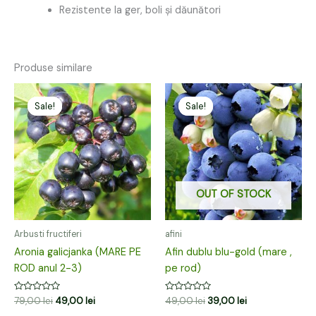
Rezistente la ger, boli și dăunători
Produse similare
Prețul
Prețul
Prețul
Prețul
inițial
curent
inițial
curent
Sale!
Sale!
Sale!
Sale!
a
este:
a
este:
fost:
49,00 lei.
fost:
39,00 lei.
79,00 lei.
49,00 lei.
OUT OF STOCK
Arbusti fructiferi
afini
Aronia galicjanka (MARE PE
Afin dublu blu-gold (mare ,
ROD anul 2-3)
pe rod)
Evaluat
Evaluat
79,00
lei
49,00
lei
49,00
lei
39,00
lei
la
la
0
0