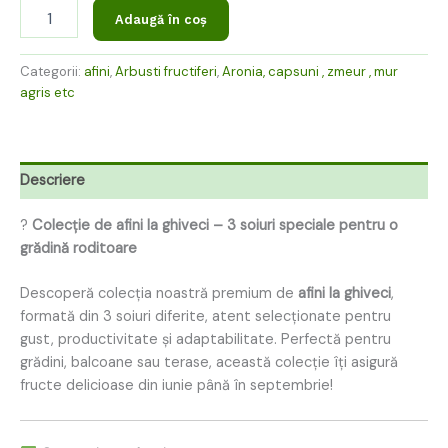
Adaugă în coș
Categorii:
afini
,
Arbusti fructiferi
,
Aronia, capsuni , zmeur , mur
agris etc
Descriere
?
Colecție de afini la ghiveci – 3 soiuri speciale pentru o
grădină roditoare
Descoperă colecția noastră premium de
afini la ghiveci
,
formată din 3 soiuri diferite, atent selecționate pentru
gust, productivitate și adaptabilitate. Perfectă pentru
grădini, balcoane sau terase, această colecție îți asigură
fructe delicioase din iunie până în septembrie!