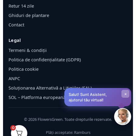
Retur 14 zile
Ghiduri de plantare
Contact
Legal
Termeni & condiții
Politica de confidențialitate (GDPR)
Politica cookie
ANPC
Soluționarea Alternativă a Litigiilor (SAL)
×
Salut! Sunt Asistent,
SOL – Platforma europeană ODR
ajutorul tău virtual!
©
2026
FlowersGreen. Toate drepturile rezervate.
0
Plăți acceptate: Ramburs