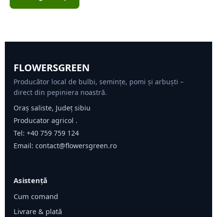
FLOWERSGREEN
Producător local de bulbi, semințe, pomi și arbuști –
direct din pepiniera noastră.
Oraș saliste, Județ sibiu
Producator agricol .
Tel:
+40 759 759 124
Email:
contact@flowersgreen.ro
Asistență
Cum comand
Livrare & plată