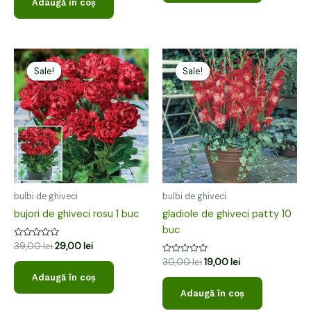
Adaugă în coș
5
Prețul
Prețul
Prețul
Prețul
inițial
curent
inițial
curent
Sale!
Sale!
Sale!
Sale!
a
este:
a
este:
fost:
29,00 lei.
fost:
19,00 lei.
39,00 lei.
30,00 lei.
bulbi de ghiveci
bulbi de ghiveci
bujori de ghiveci rosu 1 buc
gladiole de ghiveci patty 10
buc
Evaluat
39,00
lei
29,00
lei
la
Evaluat
0
30,00
lei
19,00
lei
la
din
Adaugă în coș
0
5
din
Adaugă în coș
5