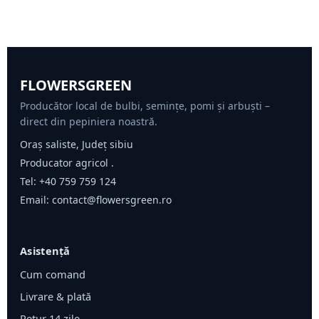
FLOWERSGREEN
Producător local de bulbi, semințe, pomi și arbuști –
direct din pepiniera noastră.
Oraș saliste, Județ sibiu
Producator agricol .
Tel:
+40 759 759 124
Email:
contact@flowersgreen.ro
Asistență
Cum comand
Livrare & plată
Retur 14 zile