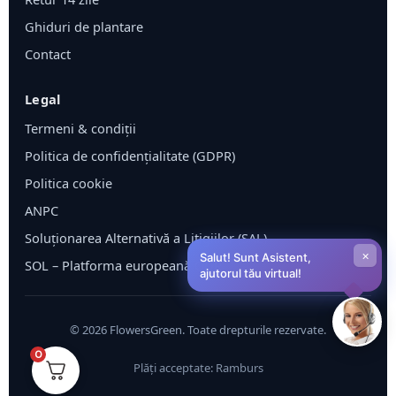
Ghiduri de plantare
Contact
Legal
Termeni & condiții
Politica de confidențialitate (GDPR)
Politica cookie
ANPC
Soluționarea Alternativă a Litigiilor (SAL)
×
Salut! Sunt Asistent,
SOL – Platforma europeană ODR
ajutorul tău virtual!
©
2026
FlowersGreen. Toate drepturile rezervate.
0
Plăți acceptate: Ramburs