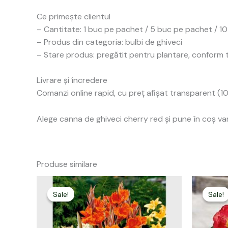
Ce primește clientul
– Cantitate: 1 buc pe pachet / 5 buc pe pachet / 10
– Produs din categoria: bulbi de ghiveci
– Stare produs: pregătit pentru plantare, conform 
Livrare și încredere
Comanzi online rapid, cu preț afișat transparent (10 
Alege canna de ghiveci cherry red și pune în coș va
Produse similare
Prețul
Prețul
P
inițial
curent
i
Sale!
Sale!
Sale!
Sale!
a
este:
a
fost:
10,00 lei.
f
25,00 lei.
3