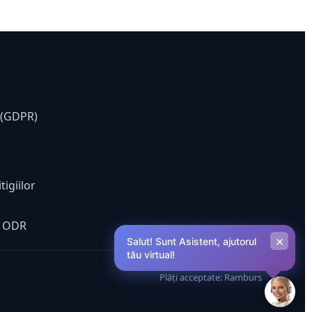
e (GDPR)
tigiilor
ă ODR
×
Salut! Sunt Asistent, ajutorul
tău virtual!
Plăți acceptate: Ramburs