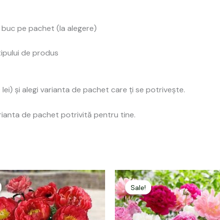
 buc pe pachet (la alegere)
tipului de produs
lei) și alegi varianta de pachet care ți se potrivește.
rianta de pachet potrivită pentru tine.
rețul
Prețul
Prețul
Prețul
nițial
curent
inițial
curent
Sale!
Sale!
este:
a
este:
ost:
29,00 lei.
fost:
250,00 lei.
9,00 lei.
390,00 lei.