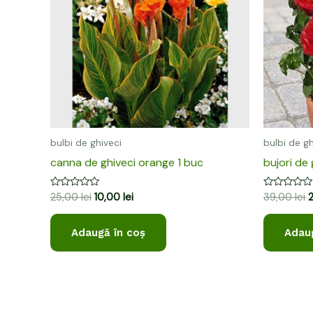
bulbi de ghiveci
bulbi de gh
canna de ghiveci orange 1 buc
bujori de
Evaluat
Evaluat
25,00
lei
10,00
lei
39,00
lei
la
la
0
0
din
din
Adaugă în coș
Adaug
5
5