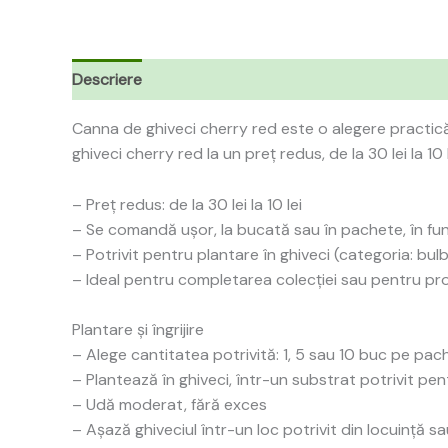
Descriere
Canna de ghiveci cherry red este o alegere practică
ghiveci cherry red la un preț redus, de la 30 lei la 1
– Preț redus: de la 30 lei la 10 lei
– Se comandă ușor, la bucată sau în pachete, în fu
– Potrivit pentru plantare în ghiveci (categoria: bulb
– Ideal pentru completarea colecției sau pentru pr
Plantare și îngrijire
– Alege cantitatea potrivită: 1, 5 sau 10 buc pe pac
– Plantează în ghiveci, într-un substrat potrivit pent
– Udă moderat, fără exces
– Așază ghiveciul într-un loc potrivit din locuință sau