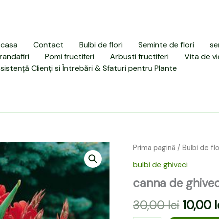
casa
Contact
Bulbi de flori
Seminte de flori
se
randafiri
Pomi fructiferi
Arbusti fructiferi
Vita de vi
sistență Clienți si Întrebări & Sfaturi pentru Plante
Cantitate
Prima pagină
/
Bulbi de flo
Prețul
canna
bulbi de ghiveci
de
inițial
ghiveci
canna de ghivec
a
cherry
red
30,00
lei
10,00
l
fost:
1
buc