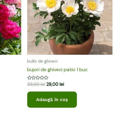
bulbi de ghiveci
bujori de ghiveci patio 1 buc
Evaluat
39,00
lei
29,00
lei
la
0
din
Adaugă în coș
5