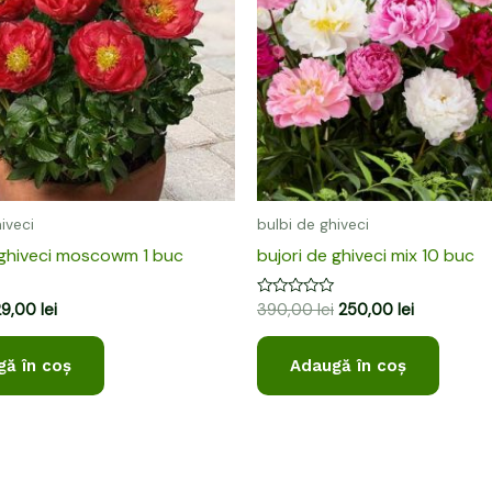
iveci
bulbi de ghiveci
 ghiveci moscowm 1 buc
bujori de ghiveci mix 10 buc
Evaluat
29,00
lei
390,00
lei
250,00
lei
la
0
din
ă în coș
Adaugă în coș
5