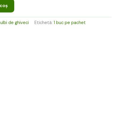
ei.
 coș
ulbi de ghiveci
Etichetă:
1 buc pe pachet