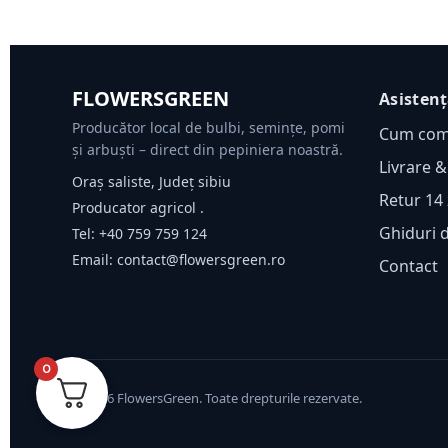
FLOWERSGREEN
Asisten
Producător local de bulbi, semințe, pomi
Cum co
și arbuști – direct din pepiniera noastră.
Livrare &
Oraș saliste, Județ sibiu
Retur 14 
Producator agricol .
Ghiduri 
Tel:
+40 759 759 124
Email:
contact@flowersgreen.ro
Contact
0
©
2026
FlowersGreen. Toate drepturile rezervate.