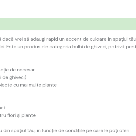
 dacă vrei să adaugi rapid un accent de culoare în spațiul t
0 lei. Este un produs din categoria bulbi de ghiveci, potrivit pe
ncție de necesar
i de ghiveci)
oiecte cu mai multe plante
het
ru flori și plante
 din spațiul tău, în funcție de condițiile pe care le poți oferi