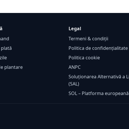
ță
Legal
mand
Termeni & condiții
 plată
Politica de confidențialitat
zile
Politica cookie
de plantare
ANPC
Soluționarea Alternativă a Li
(SAL)
SOL – Platforma european