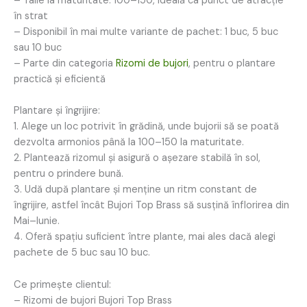
– Talie la maturitate: 100–150, ideală ca punct de atracție
în strat
– Disponibil în mai multe variante de pachet: 1 buc, 5 buc
sau 10 buc
– Parte din categoria
Rizomi de bujori
, pentru o plantare
practică și eficientă
Plantare și îngrijire:
1. Alege un loc potrivit în grădină, unde bujorii să se poată
dezvolta armonios până la 100–150 la maturitate.
2. Plantează rizomul și asigură o așezare stabilă în sol,
pentru o prindere bună.
3. Udă după plantare și menține un ritm constant de
îngrijire, astfel încât Bujori Top Brass să susțină înflorirea din
Mai–Iunie.
4. Oferă spațiu suficient între plante, mai ales dacă alegi
pachete de 5 buc sau 10 buc.
Ce primește clientul:
– Rizomi de bujori Bujori Top Brass