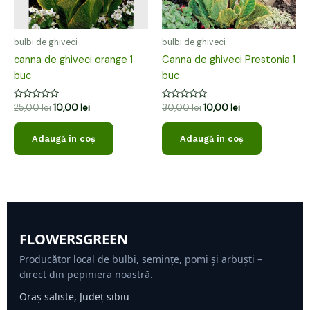
bulbi de ghiveci
bulbi de ghiveci
canna de ghiveci orange 1
Canna de ghiveci Prestonia 1
buc
buc
Evaluat
Evaluat
25,00
lei
10,00
lei
30,00
lei
10,00
lei
la
la
0
0
din
din
Adaugă în coș
Adaugă în coș
5
5
FLOWERSGREEN
Producător local de bulbi, semințe, pomi și arbuști –
direct din pepiniera noastră.
Oraș saliste, Județ sibiu