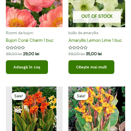
OUT OF STOCK
Rizomi de bujori
bulbi de amaryllis
Bujori Coral Charm 1 buc
Amaryllis Lemon Lime 1 buc
Evaluat
Evaluat
39,00
lei
29,00
lei
59,00
lei
35,00
lei
la
la
0
0
din
din
Adaugă în coș
Citește mai mult
5
5
Prețul
Prețul
Prețul
Prețul
inițial
curent
inițial
curent
Sale!
Sale!
Sale!
Sale!
a
este:
a
este:
fost:
10,00 lei.
fost:
10,00 lei.
25,00 lei.
30,00 lei.