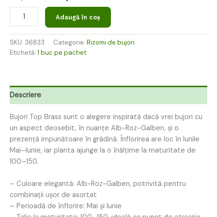
Adaugă în coș
SKU:
36833
Categorie:
Rizomi de bujori
Etichetă:
1 buc pe pachet
Descriere
Bujori Top Brass sunt o alegere inspirată dacă vrei bujori cu
un aspect deosebit, în nuanțe Alb-Roz-Galben, și o
prezență impunătoare în grădină. Înflorirea are loc în lunile
Mai–Iunie, iar planta ajunge la o înălțime la maturitate de
100–150.
– Culoare elegantă: Alb-Roz-Galben, potrivită pentru
combinații ușor de asortat
– Perioadă de înflorire: Mai și Iunie