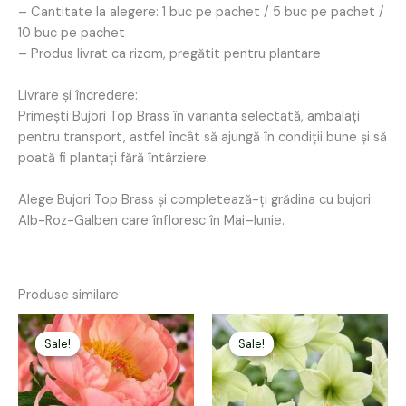
– Cantitate la alegere: 1 buc pe pachet / 5 buc pe pachet /
10 buc pe pachet
– Produs livrat ca rizom, pregătit pentru plantare
Livrare și încredere:
Primești Bujori Top Brass în varianta selectată, ambalați
pentru transport, astfel încât să ajungă în condiții bune și să
poată fi plantați fără întârziere.
Alege Bujori Top Brass și completează-ți grădina cu bujori
Alb-Roz-Galben care înfloresc în Mai–Iunie.
Produse similare
Prețul
Prețul
Prețul
Prețul
inițial
curent
inițial
curent
Sale!
Sale!
Sale!
Sale!
a
este:
a
este:
fost:
29,00 lei.
fost:
35,00 lei.
39,00 lei.
59,00 lei.