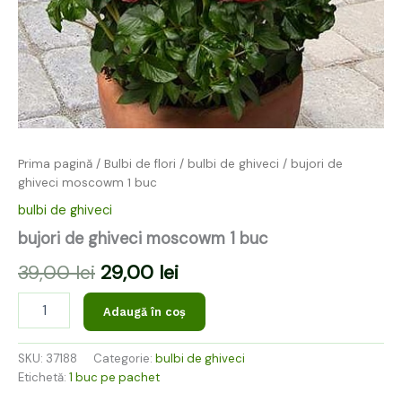
Prima pagină
/
Bulbi de flori
/
bulbi de ghiveci
/ bujori de
ghiveci moscowm 1 buc
bulbi de ghiveci
bujori de ghiveci moscowm 1 buc
39,00
lei
29,00
lei
Adaugă în coș
SKU:
37188
Categorie:
bulbi de ghiveci
Etichetă:
1 buc pe pachet