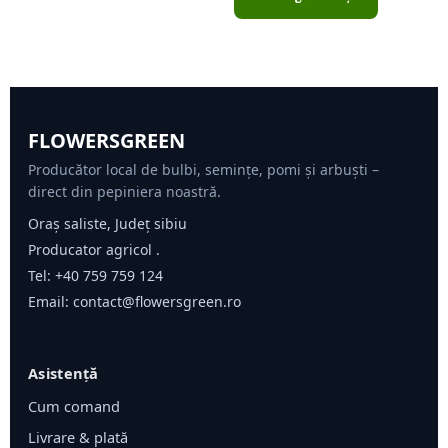
FLOWERSGREEN
Producător local de bulbi, semințe, pomi și arbuști –
direct din pepiniera noastră.
Oraș saliste, Județ sibiu
Producator agricol .
Tel:
+40 759 759 124
Email:
contact@flowersgreen.ro
Asistență
Cum comand
Livrare & plată