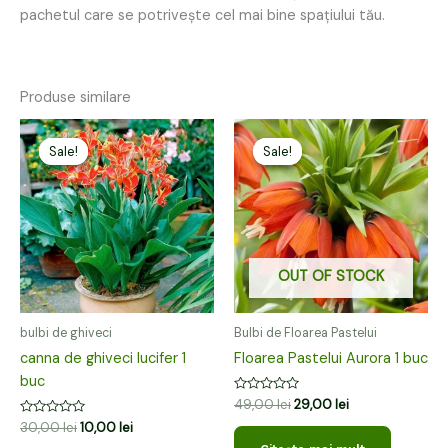
pachetul care se potrivește cel mai bine spațiului tău.
Produse similare
Prețul
Prețul
Prețul
Prețul
inițial
curent
inițial
curent
Sale!
Sale!
Sale!
Sale!
a
este:
a
este:
fost:
10,00 lei.
fost:
29,00 lei.
30,00 lei.
49,00 lei.
OUT OF STOCK
bulbi de ghiveci
Bulbi de Floarea Pastelui
canna de ghiveci lucifer 1
Floarea Pastelui Aurora 1 buc
buc
Evaluat
49,00
lei
29,00
lei
la
Evaluat
30,00
lei
10,00
lei
0
la
din