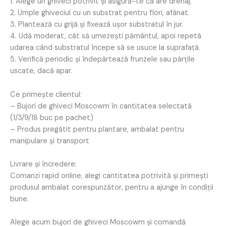
1. Alege un ghiveci potrivit și asigură-te că are drenaj.
2. Umple ghiveciul cu un substrat pentru flori, afânat.
3. Plantează cu grijă și fixează ușor substratul în jur.
4. Udă moderat, cât să umezești pământul, apoi repetă
udarea când substratul începe să se usuce la suprafață.
5. Verifică periodic și îndepărtează frunzele sau părțile
uscate, dacă apar.
Ce primește clientul:
– Bujori de ghiveci Moscowm în cantitatea selectată
(1/3/9/18 buc pe pachet)
– Produs pregătit pentru plantare, ambalat pentru
manipulare și transport
Livrare și încredere:
Comanzi rapid online, alegi cantitatea potrivită și primești
produsul ambalat corespunzător, pentru a ajunge în condiții
bune.
Alege acum bujori de ghiveci Moscowm și comandă