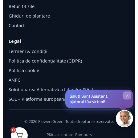
Retur 14 zile
Ghiduri de plantare
Contact
Legal
Termeni & condiții
Politica de confidențialitate (GDPR)
Politica cookie
ANPC
Soluționarea Alternativă a Litigiilor (SAL)
×
Salut! Sunt Asistent,
SOL – Platforma europeană ODR
ajutorul tău virtual!
©
2026
FlowersGreen. Toate drepturile rezervate.
0
Plăți acceptate: Ramburs