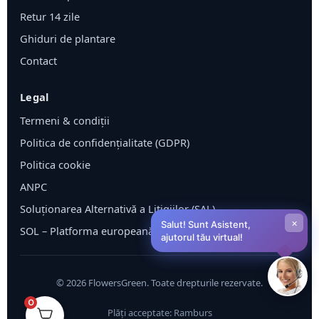
Retur 14 zile
Ghiduri de plantare
Contact
Legal
Termeni & condiții
Politica de confidențialitate (GDPR)
Politica cookie
ANPC
Soluționarea Alternativă a Litigiilor (SAL)
×
Salut! Sunt Asistent,
SOL – Platforma europeană ODR
ajutorul tău virtual!
©
2026
FlowersGreen. Toate drepturile rezervate.
0
Plăți acceptate: Ramburs