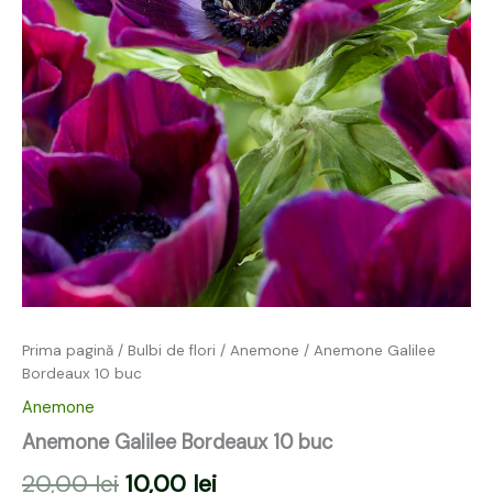
Prima pagină
/
Bulbi de flori
/
Anemone
/ Anemone Galilee
Bordeaux 10 buc
Anemone
Anemone Galilee Bordeaux 10 buc
20,00
lei
10,00
lei