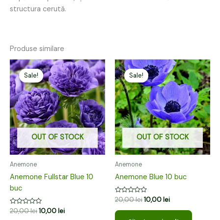
structura cerută.
Produse similare
Prețul
Prețul
Prețul
Prețul
inițial
curent
inițial
curent
Sale!
Sale!
Sale!
Sale!
a
este:
a
este:
fost:
10,00 lei.
fost:
10,00 lei.
20,00 lei.
20,00 lei.
OUT OF STOCK
OUT OF STOCK
Anemone
Anemone
Anemone Fullstar Blue 10
Anemone Blue 10 buc
buc
Evaluat
20,00
lei
10,00
lei
la
Evaluat
20,00
lei
10,00
lei
0
la
din