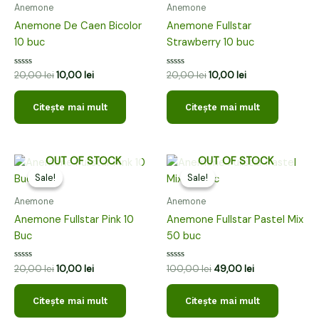
fost:
10,00 lei.
fost:
10,00 lei.
Anemone
Anemone
20,00 lei.
20,00 lei.
Anemone De Caen Bicolor
Anemone Fullstar
10 buc
Strawberry 10 buc
Evaluat
Evaluat
20,00
lei
10,00
lei
20,00
lei
10,00
lei
la
la
0
0
din
din
Citește mai mult
Citește mai mult
5
5
Prețul
Prețul
Prețul
Prețul
OUT OF STOCK
OUT OF STOCK
inițial
curent
inițial
curent
Sale!
Sale!
Sale!
Sale!
a
este:
a
este:
fost:
10,00 lei.
fost:
49,00 lei.
Anemone
Anemone
20,00 lei.
100,00 lei.
Anemone Fullstar Pink 10
Anemone Fullstar Pastel Mix
Buc
50 buc
Evaluat
Evaluat
20,00
lei
10,00
lei
100,00
lei
49,00
lei
la
la
0
0
din
din
Citește mai mult
Citește mai mult
5
5