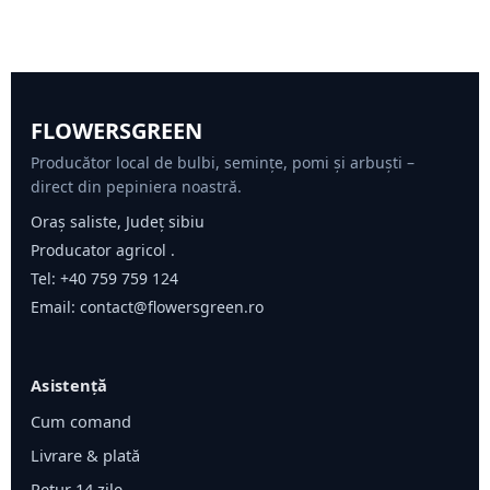
FLOWERSGREEN
Producător local de bulbi, semințe, pomi și arbuști –
direct din pepiniera noastră.
Oraș saliste, Județ sibiu
Producator agricol .
Tel:
+40 759 759 124
Email:
contact@flowersgreen.ro
Asistență
Cum comand
Livrare & plată
Retur 14 zile