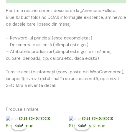
Pentru a rescrie corect descrierea la „Anemone Fullstar
Blue 10 buc” folosind DOAR informațiile existente, am nevoie
de datele care lipsesc din mesaj:
– Keyword-ul principal (este necompletat)
– Descrierea existentă (câmpul este gol)
– Atributele produsului (câmpul este gol: ex. mărime,
culoare, perioadă, tip, calibru etc., dacă există)
Trimite aceste informații (copy-paste din WooCommerce),
iar apoi îți livrez textul final în structura cerută, optimizat
SEO fără a inventa detalii.
Produse similare
Prețul
Prețul
Prețul
Prețul
OUT OF STOCK
OUT OF STOCK
inițial
curent
inițial
curent
Sale!
Sale!
Sale!
Sale!
a
este:
a
este: