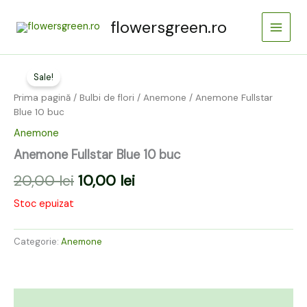
Skip
Main
flowersgreen.ro
to
Menu
content
Prețul
Prețul
Sale!
inițial
curent
Prima pagină
/
Bulbi de flori
/
Anemone
/ Anemone Fullstar
a
este:
Blue 10 buc
Anemone
fost:
10,00 lei.
Anemone Fullstar Blue 10 buc
20,00 lei.
20,00
lei
10,00
lei
Stoc epuizat
Categorie:
Anemone
Descriere