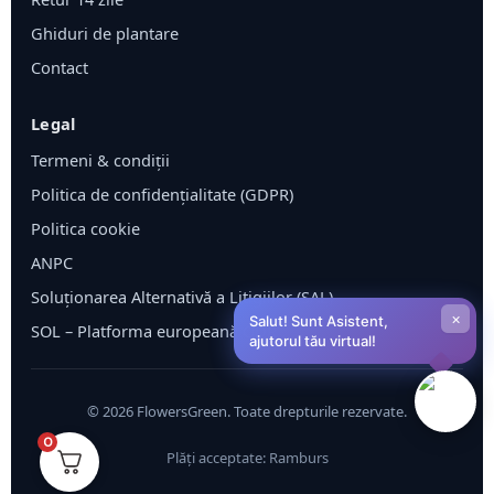
Ghiduri de plantare
Contact
Legal
Termeni & condiții
Politica de confidențialitate (GDPR)
Politica cookie
ANPC
Soluționarea Alternativă a Litigiilor (SAL)
×
Salut! Sunt Asistent,
SOL – Platforma europeană ODR
ajutorul tău virtual!
©
2026
FlowersGreen. Toate drepturile rezervate.
0
Plăți acceptate: Ramburs