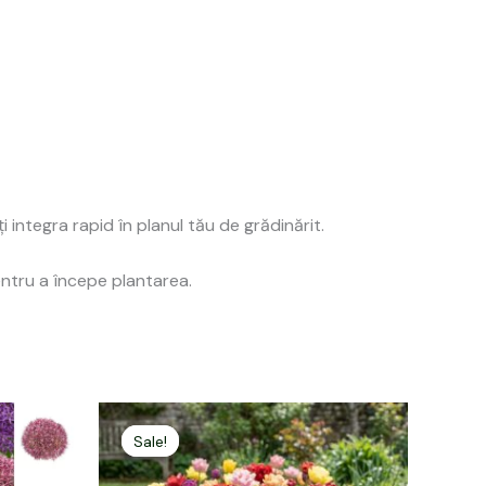
ți integra rapid în planul tău de grădinărit.
entru a începe plantarea.
Prețul
Prețul
inițial
curent
Sale!
Sale!
a
este:
fost:
99,00 lei.