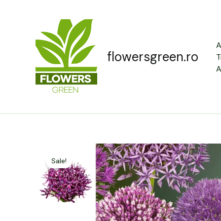
Skip
to
content
A
flowersgreen.ro
T
A
Sale!