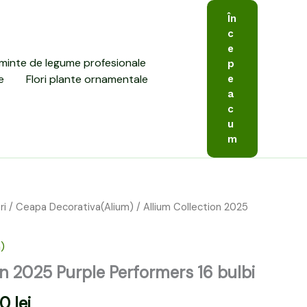
În
c
e
minte de legume profesionale
p
e
Flori plante ornamentale
e
a
c
u
m
ri
/
Ceapa Decorativa(Alium)
/ Allium Collection 2025
l
Prețul
curent
)
este:
on 2025 Purple Performers 16 bulbi
149,00 lei.
00
lei