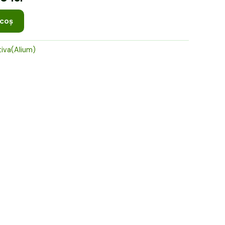
0 lei.
 coș
iva(Alium)