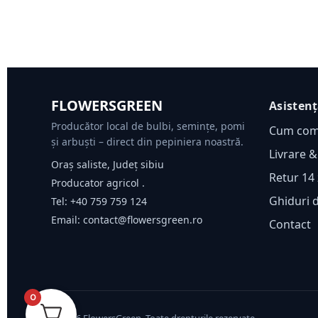
FLOWERSGREEN
Asisten
Producător local de bulbi, semințe, pomi
Cum co
și arbuști – direct din pepiniera noastră.
Livrare &
Oraș saliste, Județ sibiu
Retur 14 
Producator agricol .
Ghiduri 
Tel:
+40 759 759 124
Email:
contact@flowersgreen.ro
Contact
0