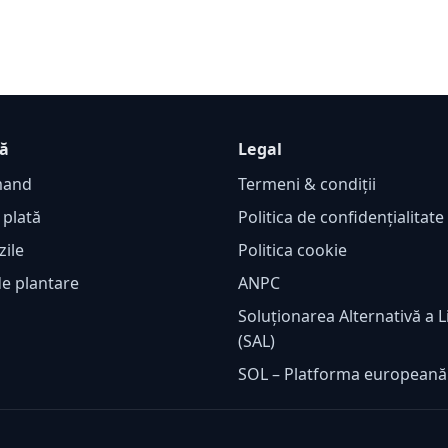
ță
Legal
mand
Termeni & condiții
 plată
Politica de confidențialitat
zile
Politica cookie
de plantare
ANPC
Soluționarea Alternativă a Li
(SAL)
SOL – Platforma european