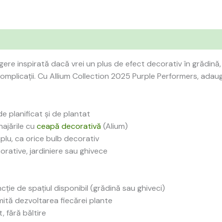
ere inspirată dacă vrei un plus de efect decorativ în grădină, 
ă complicații. Cu Allium Collection 2025 Purple Performers, ada
e planificat și de plantat
ajările cu
ceapă decorativă
(Alium)
plu, ca orice bulb decorativ
corative, jardiniere sau ghivece
ncție de spațiul disponibil (grădină sau ghiveci)
rmită dezvoltarea fiecărei plante
, fără băltire