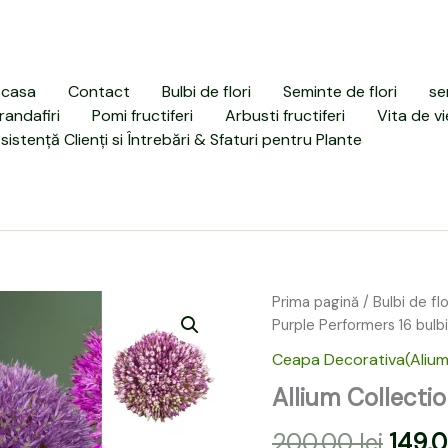
casa
Contact
Bulbi de flori
Seminte de flori
se
randafiri
Pomi fructiferi
Arbusti fructiferi
Vita de vi
sistență Clienți si Întrebări & Sfaturi pentru Plante
Cantitate
Prima pagină
/
Bulbi de flo
Prețu
Allium
Purple Performers 16 bulbi
Collection
inițial
Ceapa Decorativa(Alium
2025
a
Purple
Allium Collecti
Performers
fost:
16
200,00
lei
149,
bulbi