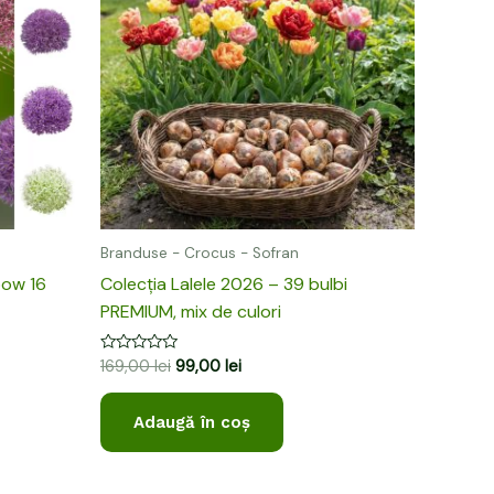
169,00 lei.
Branduse - Crocus - Sofran
bow 16
Colecția Lalele 2026 – 39 bulbi
PREMIUM, mix de culori
Evaluat
169,00
lei
99,00
lei
la
0
din
Adaugă în coș
5