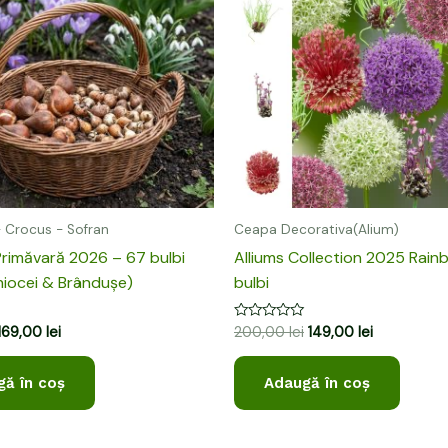
198,00 lei.
200,00 lei.
 Crocus - Sofran
Ceapa Decorativa(Alium)
Primăvară 2026 – 67 bulbi
Alliums Collection 2025 Rain
Ghiocei & Brândușe)
bulbi
Evaluat
169,00
lei
200,00
lei
149,00
lei
la
0
din
ă în coș
Adaugă în coș
5