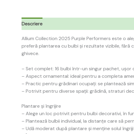
Descriere
Allium Collection 2025 Purple Performers este o aleg
preferă plantarea cu bulbi și rezultate vizibile, făr
ghivece.
– Set complet: 16 bulbi într-un singur pachet, ușor d
– Aspect ornamental: ideal pentru a completa amen
– Practic pentru grădinari ocupați: se plantează sim
– Potrivit pentru diverse spații: grădină, straturi de
Plantare și îngrijire
– Alege un loc potrivit pentru bulbi decorativi, în fu
– Plantează bulbii individual, la distanțe care să pe
– Udă moderat după plantare și menține solul îngrijit