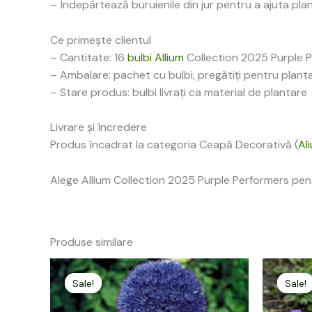
– Îndepărtează buruienile din jur pentru a ajuta pl
Ce primește clientul
– Cantitate: 16
bulbi Allium
Collection 2025 Purple 
– Ambalare: pachet cu bulbi, pregătiți pentru plant
– Stare produs: bulbi livrați ca material de plantare
Livrare și încredere
Produs încadrat la categoria Ceapă Decorativă (
Al
Alege Allium Collection 2025 Purple Performers pent
Produse similare
Prețul
Prețul
inițial
curent
Sale!
Sale!
Sale!
Sale!
a
este:
fost:
15,00 lei.