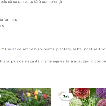
antele să se dezvolte fără concurență
Performers
are
ium
), livrat ca set de bulbi pentru plantare, astfel încât să îl po
ru un plus de eleganță în amenajarea ta și adaugă-l în coș p
Prețul
Prețul
Prețul
Prețul
inițial
curent
inițial
curent
Sale!
Sale!
a
este:
a
este:
fost:
169,00 lei.
fost:
149,00 lei.