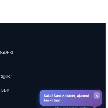
e (GDPR)
tigiilor
ă ODR
×
Salut! Sunt Asistent, ajutorul
tău virtual!