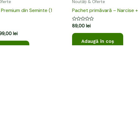
Oferte
Noutăți & Oferte
i Premium din Seminte (1
Pachet primăvară – Narcise +
Evaluat
89,00
lei
la
99,00
lei
0
din
Adaugă în coș
5
ă în coș
ță
Legal
mand
Termeni & condiții
 plată
Politica de confidențialitat