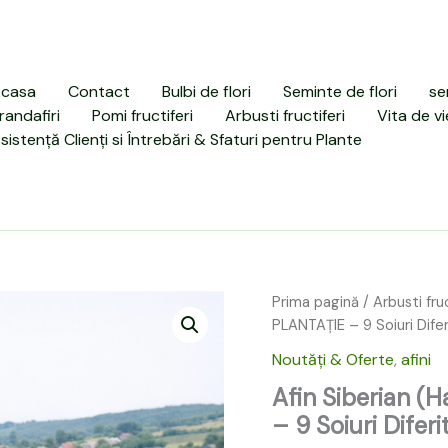
casa
Contact
Bulbi de flori
Seminte de flori
se
randafiri
Pomi fructiferi
Arbusti fructiferi
Vita de vi
sistență Clienți si Întrebări & Sfaturi pentru Plante
Cantitate
Prima pagină
/
Arbusti fruc
Prețu
Afin
PLANTAȚIE – 9 Soiuri Dife
Siberian
inițial
Noutăți & Oferte
,
afini
(Haskap)
a
–
Afin Siberian (
Pachet
fost:
– 9 Soiuri Difer
MINI
PLANTAȚIE