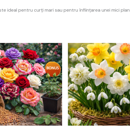
e ideal pentru curți mari sau pentru înființarea unei mici plant
Prețul
Prețul
inițial
curent
a
este:
fost:
99,00 lei.
159,00 lei.