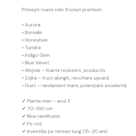
Primești toate cele 9 soiuri premium:
• Aurora
• Borealis
• Honeybee
• Tundra
• Indigo Gem
• Blue Velvet
• Wojtek – foarte rezistent, productiv
• Zojka – fruct alungit, recoltare ușoară
• Duet – randament mare, polenizare excelentă
✔ Plante mari – anul 3
✔ 70–100 cm
✔ Bine ramificate
✔ Pe rod
✔ Investiție pe termen lung (15–20 ani)