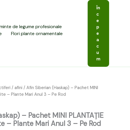
În
c
e
minte de legume profesionale
p
e
Flori plante ornamentale
e
a
c
u
m
tiferi
/
afini
/ Afin Siberian (Haskap) – Pachet MINI
l
Prețul
rite – Plante Mari Anul 3 – Pe Rod
curent
este:
Haskap) – Pachet MINI PLANTAȚIE
249,00 lei.
ite – Plante Mari Anul 3 – Pe Rod