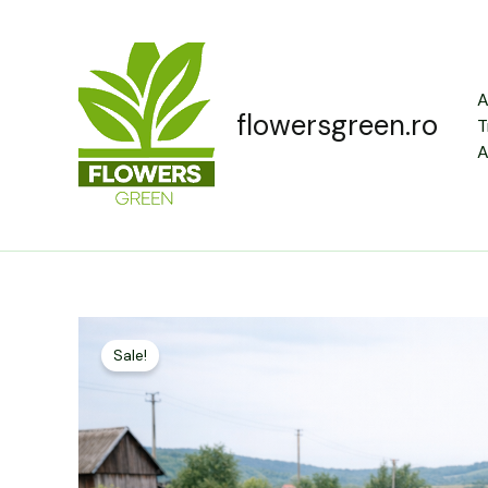
Skip
to
content
A
flowersgreen.ro
T
A
Sale!