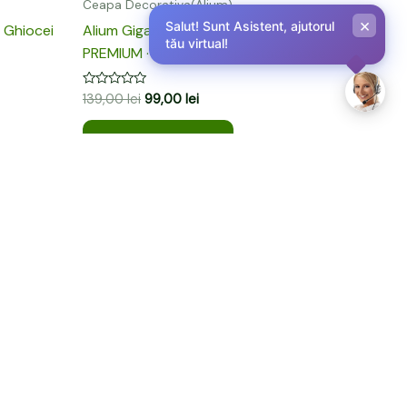
Ceapa Decorativa(Alium)
×
Salut! Sunt Asistent, ajutorul
 Ghiocei
Alium Gigant – Pachet START | 3 bulbi
tău virtual!
PREMIUM · Flori „glob” spectaculoase
Evaluat
139,00
lei
99,00
lei
la
0
din
Adaugă în coș
5
e (GDPR)