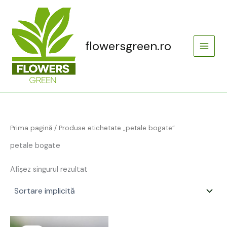
Skip
Main
to
Menu
content
flowersgreen.ro
Prima pagină
/ Produse etichetate „petale bogate”
petale bogate
Afișez singurul rezultat
Prețul
Prețul