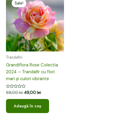
inițial
curent
Sale!
a
este:
fost:
49,00 lei.
69,00 lei.
Trandafiri
Grandiflora Rose Colectia
2024 – Trandafir cu flori
mari și culori vibrante
Evaluat
69,00
lei
49,00
lei
la
0
din
Adaugă în coș
5