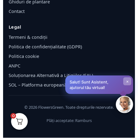
Ghiduri de plantare
Contact
Legal
Termeni & condiții
Politica de confidențialitate (GDPR)
Politica cookie
ANPC
Soluționarea Alternativă a Litigiilor (SAL)
×
Salut! Sunt Asistent,
SOL – Platforma europeană ODR
ajutorul tău virtual!
©
2026
FlowersGreen. Toate drepturile rezervate.
0
Plăți acceptate: Ramburs