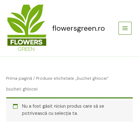
Skip
Main
to
Menu
content
flowersgreen.ro
Prima pagină
/ Produse etichetate „buchet ghiocei”
buchet ghiocei
Nu a fost găsit niciun produs care să se
potrivească cu selecția ta.