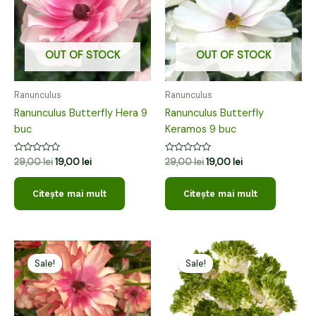
OUT OF STOCK
OUT OF STOCK
Ranunculus
Ranunculus
Ranunculus Butterfly Hera 9
Ranunculus Butterfly
buc
Keramos 9 buc
Evaluat
Evaluat
29,00
lei
19,00
lei
29,00
lei
19,00
lei
la
la
0
0
din
din
Citește mai mult
Citește mai mult
5
5
Prețul
Prețul
Prețul
Prețul
inițial
curent
inițial
curent
Sale!
Sale!
a
este:
a
este:
fost:
19,00 lei.
fost:
19,00 lei.
29,00 lei.
29,00 lei.