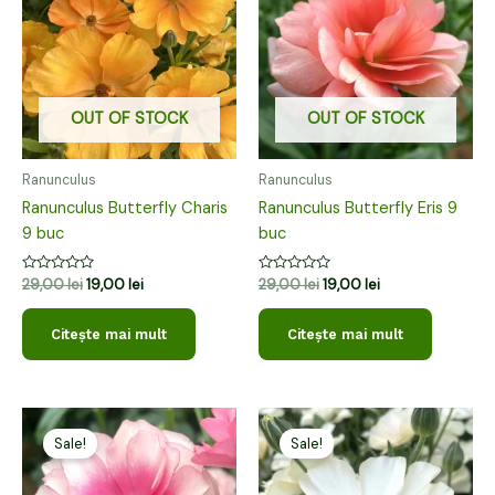
fost:
19,00 lei.
fost:
19,00 lei.
29,00 lei.
29,00 lei.
OUT OF STOCK
OUT OF STOCK
Ranunculus
Ranunculus
Ranunculus Butterfly Charis
Ranunculus Butterfly Eris 9
9 buc
buc
Evaluat
Evaluat
29,00
lei
19,00
lei
29,00
lei
19,00
lei
la
la
0
0
din
din
Citește mai mult
Citește mai mult
5
5
Prețul
Prețul
Prețul
Prețul
inițial
curent
inițial
curent
Sale!
Sale!
a
este:
a
este:
fost:
19,00 lei.
fost:
19,00 lei.
29,00 lei.
29,00 lei.