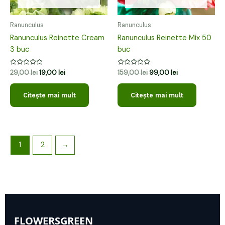
Ranunculus
Ranunculus
Ranunculus Reinette Cream
Ranunculus Reinette Mix 50
3 buc
buc
Evaluat
Evaluat
29,00
lei
19,00
lei
159,00
lei
99,00
lei
la
la
0
0
din
din
Citește mai mult
Citește mai mult
5
5
1
2
→
FLOWERSGREEN