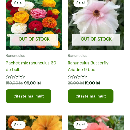
inițial
curent
inițial
curent
Sale!
Sale!
a
este:
a
este:
fost:
99,00 lei.
fost:
19,00 lei.
159,00 lei.
29,00 lei.
OUT OF STOCK
OUT OF STOCK
Ranunculus
Ranunculus
Pachet mix ranunculus 60
Ranunculus Butterfly
de bulbi
Ariadne 9 buc
Evaluat
Evaluat
159,00
lei
99,00
lei
29,00
lei
19,00
lei
la
la
0
0
din
din
Citește mai mult
Citește mai mult
5
5
Prețul
Prețul
Prețul
Prețul
inițial
curent
inițial
curent
Sale!
Sale!
a
este:
a
este: