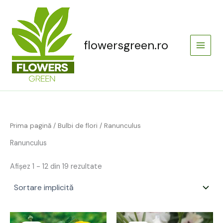
Skip
Main
to
Menu
content
flowersgreen.ro
Prima pagină
/
Bulbi de flori
/ Ranunculus
Ranunculus
Afișez 1 - 12 din 19 rezultate
Prețul
Prețul
Prețul
Prețul