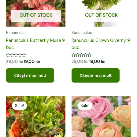
OUT OF STOCK
OUT OF STOCK
Ranunculus
Ranunculus
Ranunculus Butterfly Musa 9
Ranunculus Crown Giverny 9
buc
buc
Evaluat
Evaluat
29,00
lei
19,00
lei
29,00
lei
19,00
lei
la
la
0
0
din
din
Citește mai mult
Citește mai mult
5
5
Prețul
Prețul
Prețul
Prețul
inițial
curent
inițial
curent
Sale!
Sale!
a
este:
a
este:
fost:
19,00 lei.
fost:
19,00 lei.
29,00 lei.
29,00 lei.