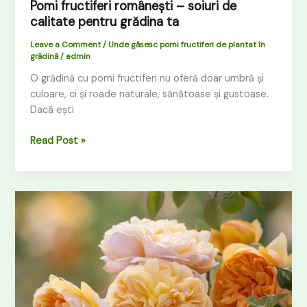
Pomi fructiferi românești – soiuri de
calitate pentru grădina ta
Leave a Comment
/
Unde găsesc pomi fructiferi de plantat în
grădină
/
admin
O grădină cu pomi fructiferi nu oferă doar umbră și
culoare, ci și roade naturale, sănătoase și gustoase.
Dacă ești
Read Post »
Ghid
de
plantare
flori
și
butași
pentru