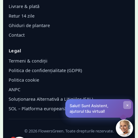
Livrare & plată
Retur 14 zile
Ghiduri de plantare
Contact
Legal
Termeni & condiții
Politica de confidențialitate (GDPR)
Politica cookie
ANPC
Soluționarea Alternativă a Litigiilor (SAL)
×
Salut! Sunt Asistent,
SOL – Platforma europeană ODR
ajutorul tău virtual!
©
2026
FlowersGreen. Toate drepturile rezervate.