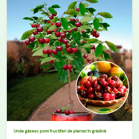
fructiferi
românești
–
soiuri
de
calitate
pentru
grădina
ta
Unde găsesc pomi fructiferi de plantat în grădină