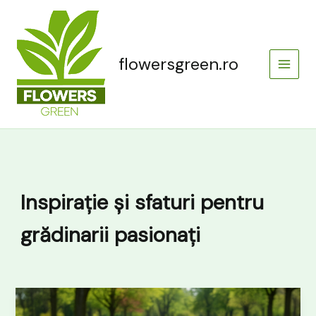
Skip
Main
to
Menu
content
flowersgreen.ro
Inspirație și sfaturi pentru
grădinarii pasionați
Unde
găsesc