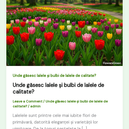
lalele
și
bulbi
de
lalele
de
calitate?
Unde găsesc lalele și bulbi de lalele de calitate?
Unde găsesc lalele și bulbi de lalele de
calitate?
Leave a Comment
/
Unde găsesc lalele și bulbi de lalele de
calitate?
/
admin
Lalelele sunt printre cele mai iubite flori de
primăvară, datorită eleganței și varietății lor
uimitoare. De la tonuri pastelate la […]