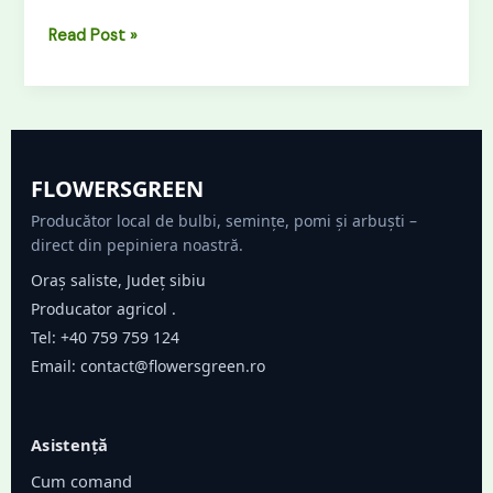
Read Post »
FLOWERSGREEN
Producător local de bulbi, semințe, pomi și arbuști –
direct din pepiniera noastră.
Oraș saliste, Județ sibiu
Producator agricol .
Tel:
+40 759 759 124
Email:
contact@flowersgreen.ro
Asistență
Cum comand