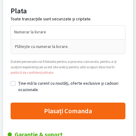
Plata
Toate tranzacțiile sunt securizate și criptate.
Numerar la livrare
Plătește cu numerar la livrare.
Datele personale vor fi folosite pentru a procesa comanda, pentru a-ți
susține experiența pe acest site web și pentru alte scopuri descrise în
politică de confidențialitate
.
Ține-mă la curent cu noutăți, oferte exclusive și cadouri
ocazionale.
Plasați Comanda
Garanție & suport