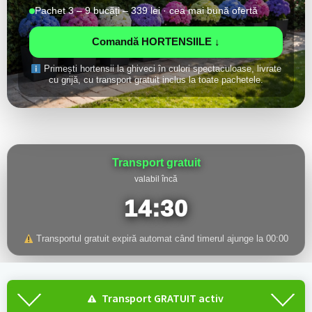
Pachet 3 – 9 bucăți – 339 lei · cea mai bună ofertă
Comandă HORTENSIILE ↓
Primești hortensii la ghiveci în culori spectaculoase, livrate
cu grijă, cu transport gratuit inclus la toate pachetele.
Transport gratuit
valabil încă
14:29
Transportul gratuit expiră automat când timerul ajunge la 00:00
Transport GRATUIT activ