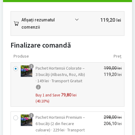
119,20
Afișați rezumatul
lei
comenzii
Finalizare comandă
Produse
Preț
1
P
P
Pachet Hortensii Colorate –
lei
199,00
r
r
3 bucăți (Albastru, Roz, Alb)
lei
119,20
e
e
· 149 lei · Transport Gratuit
ț
ț
u
u
lei
Buy 1 and Save
79,80
l
l
(40.10%)
i
c
n
u
1
P
P
Pachet Hortensii Premium –
lei
298,00
i
r
r
r
6 bucăți (2 din fiecare
lei
206,10
ț
e
e
e
culoare) · 229 lei · Transport
i
n