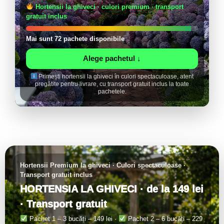
Hortensii la ghiveci · culori premium · transport
gratuit inclus
Mai sunt
72
pachete
disponibile
Alege pachetul ↓
Primești hortensii la ghiveci în culori spectaculoase, atent
pregătite pentru livrare, cu transport gratuit inclus la toate
pachetele.
Hortensii Premium la ghiveci · Culori spectaculoase ·
Transport gratuit inclus
HORTENSIA LA GHIVECI · de la 149 lei
· Transport gratuit
Pachet 1 – 3 bucăți – 149 lei ·
Pachet 2 – 6 bucăți – 229