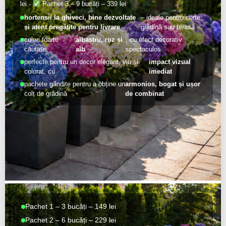
lei ·
Pachet 3 – 9 bucăți – 339 lei
hortensii la ghiveci, bine dezvoltate
– ideale pentru curte,
și atent pregătite pentru livrare
grădină sau terasă
culori foarte
albastru, roz și
, cu efect decorativ
căutate:
alb
spectaculos
perfecte pentru un decor elegant, viu și
impact vizual
colorat, cu
imediat
pachete gândite pentru a obține un
armonios, bogat și ușor
colț de grădină
de combinat
Pachet 1 – 3 bucăți – 149 lei
Pachet 2 – 6 bucăți – 229 lei