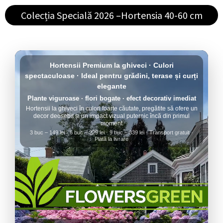
Colecția Specială 2026 –Hortensia 40-60 cm
Hortensii Premium la ghiveci · Culori
spectaculoase · Ideal pentru grădini, terase și curți
elegante
Plante viguroase · flori bogate · efect decorativ imediat
Hortensii la ghiveci în culori foarte căutate, pregătite să ofere un
decor deosebit și un impact vizual puternic încă din primul
moment
3 buc – 149 lei · 6 buc – 229 lei · 9 buc – 339 lei · Transport gratuit ·
Plată la livrare