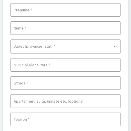
s
3
t:
0
Prenume
*
4
5,
9
1
Nume
*
7,
0 l
0
e
0 l
i.
Județ (provincie, stat)
*
e
i.
Municipiu/localitate
*
Stradă
*
Apartament, suită, unitate etc.
(opțional)
Telefon
*